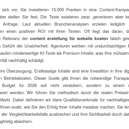
e sich vor, Sie investieren 15.000 Franken in eine Content-Kamp
er stellen Sie fest: Die Texte existieren zwar, generieren aber k
rte Anfrage. Laut aktuellen Branchenanalysen erzielen ledigli
n einen positiven ROI mit ihren Texten. Oft liegt das daran, d
he Relevanz der
content erstellung für website kosten
falsch gew
 Gefühl der Unsicherheit. Agenturen werben mit undurchsichtigen 
kaufen minderwertige KI-Texte als Premium-Inhalte, was Ihre mühsam
ität nachhaltig schädigt.
hre Überzeugung: Erstklassige Inhalte sind eine Investition in Ihre dig
en Betriebskosten. Dieser Guide gibt Ihnen die notwendige Transpa
 Budget für 2026 soll nicht versickern, sondern zu einem sk
ert werden. Wir führen Sie methodisch durch die realen Preisst
Markt. Dabei definieren wir klare Qualitätsmerkmale für nachhaltig
Ihnen exakt, wie Sie den Erfolg Ihrer Inhalte messbar machen. Sie l
 der Vergleichbarkeitsfalle ausbrechen und Ihre Sichtbarkeit durch da
ngfristig absichern.