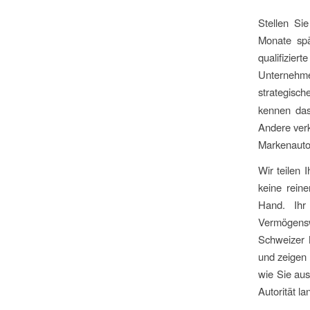
Stellen Si
Monate spät
qualifizie
Unternehme
strategisc
kennen das
Andere ver
Markenautor
Wir teilen I
keine rein
Hand. Ihr
Vermögensw
Schweizer 
und zeigen 
wie Sie aus
Autorität la