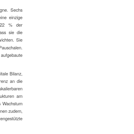
agne. Sechs
eine einzige
ch 22 % der
ass sie die
ichten. Sie
Pauschalen.
 aufgebaute
itale Bilanz,
renz an die
alierbaren
rukturen am
es Wachstum
ernen zudem,
tengestützte