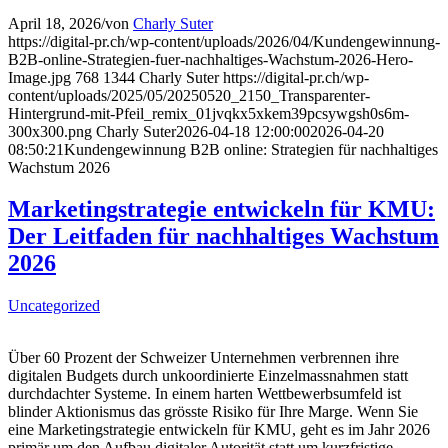
April 18, 2026
/
von
Charly Suter
https://digital-pr.ch/wp-content/uploads/2026/04/Kundengewinnung-
B2B-online-Strategien-fuer-nachhaltiges-Wachstum-2026-Hero-
Image.jpg
768
1344
Charly Suter
https://digital-pr.ch/wp-
content/uploads/2025/05/20250520_2150_Transparenter-
Hintergrund-mit-Pfeil_remix_01jvqkx5xkem39pcsywgsh0s6m-
300x300.png
Charly Suter
2026-04-18 12:00:00
2026-04-20
08:50:21
Kundengewinnung B2B online: Strategien für nachhaltiges
Wachstum 2026
Marketingstrategie entwickeln für KMU:
Der Leitfaden für nachhaltiges Wachstum
2026
Uncategorized
Über 60 Prozent der Schweizer Unternehmen verbrennen ihre
digitalen Budgets durch unkoordinierte Einzelmassnahmen statt
durchdachter Systeme. In einem harten Wettbewerbsumfeld ist
blinder Aktionismus das grösste Risiko für Ihre Marge. Wenn Sie
eine Marketingstrategie entwickeln für KMU, geht es im Jahr 2026
primär um den Aufbau digitaler Autorität statt um kurzfristige