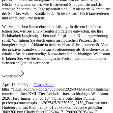
Klicks. Sie wissen selbst, wie frustrierend Streuverluste und der
ständige Zeitdruck im Tagesgeschäft sind. Oft bleibt die Klarheit auf
der Strecke, welche Kanäle in der Schweiz tatsächlich konvertieren
und echte Resultate liefern.
Wir versprechen Ihnen eine klare Lösung. In diesem Leitfaden
lernen Sie, wie Sie eine krisenfeste Strategie entwerfen, die Ihre
Sichtbarkeit langfristig sichert und für planbare Kundengewinnung
sorgt. Wir führen Sie durch einen methodischen Prozess, der
komplexe digitale Abläufe in beherrschbare Schritte unterteilt. Von
der präzisen Kanalwahl bis zur Positionierung als Branchenexperte
erhalten Sie das notwendige Know-how für nachhaltiges Wachstum.
Erfahren Sie, wie Sie technologische Fortschritte mit traditioneller
Schweizer Qualität verbinden.
Weiterlesen
April 17, 2026
/
von
Charly Suter
https://digital-pr.ch/wp-content/uploads/2026/04/Marketingstrategie-
entwickeln-fuer-KMU-Der-Leitfaden-fuer-nachhaltiges-Wachstum-
2026-Hero-Image.jpg
768
1344
Charly Suter
https://digital-
pr.ch/wp-content/uploads/2025/05/20250520_2150_Transparenter-
Hintergrund-mit-Pfeil_remix_01jvqkx5xkem39pcsywgsh0s6m-
300x300.png
Charly Suter
2026-04-17 12:00:00
2026-04-17