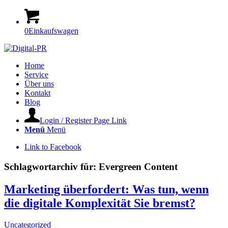
0
Einkaufswagen
Home
Service
Über uns
Kontakt
Blog
Login / Register Page Link
Menü
Menü
Link to Facebook
Schlagwortarchiv für:
Evergreen Content
Marketing überfordert: Was tun, wenn
die digitale Komplexität Sie bremst?
Uncategorized