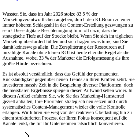
Wussten Sie, dass im Jahr 2026 stolze 83,5 % der
Marketingverantwortlichen angeben, durch den KI-Boom zu einer
immer höheren Schlagzahl in der Content-Erstellung gezwungen zu
sein? Diese digitale Beschleunigung führt oft dazu, dass die
strategische Tiefe auf der Strecke bleibt. Wenn Sie sich im täglichen
Marketing überfordert fühlen und sich fragen «was tun», sind Sie
damit keineswegs allein. Die Zersplitterung der Ressourcen auf
unzählige Kanäle ohne klaren ROI ist heute eher die Regel als die
Ausnahme, wobei 33 % der Marketer die Erfolgsmessung als ihre
größte Hürde bezeichnen.
Es ist absolut verständlich, dass das Gefühl der permanenten
Rückständigkeit gegenüber neuen Trends an Ihren Kräften zehrt. Sie
investieren massiv Zeit in die Bespielung diverser Plattformen, doch
die messbaren Ergebnisse spiegeln diesen Aufwand selten wider. In
diesem Artikel erfahren Sie, wie Sie das Marketing-Hamsterrad
gezielt anhalten, Ihre Prioritäten strategisch neu setzen und durch
systematisches Content-Management wieder die volle Kontrolle
erlangen. Wir führen Sie weg von der reaktiven Überlastung hin zu
einem strukturierten Prozess, der Ihren Fokus konsequent auf die
Kanäle lenkt, die für Ihr Unternehmen tatsächlich konvertieren.