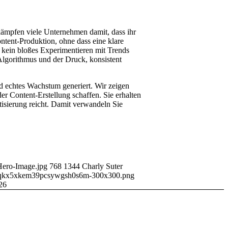
kämpfen viele Unternehmen damit, dass ihr
ntent-Produktion, ohne dass eine klare
b kein bloßes Experimentieren mit Trends
 Algorithmus und der Druck, konsistent
nd echtes Wachstum generiert. Wir zeigen
er Content-Erstellung schaffen. Sie erhalten
isierung reicht. Damit verwandeln Sie
-Hero-Image.jpg
768
1344
Charly Suter
_01jvqkx5xkem39pcsywgsh0s6m-300x300.png
26