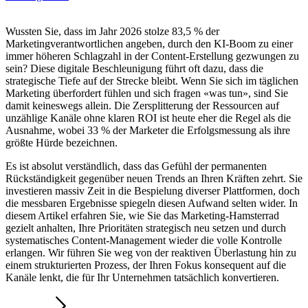
Wussten Sie, dass im Jahr 2026 stolze 83,5 % der
Marketingverantwortlichen angeben, durch den KI-Boom zu einer
immer höheren Schlagzahl in der Content-Erstellung gezwungen zu
sein? Diese digitale Beschleunigung führt oft dazu, dass die
strategische Tiefe auf der Strecke bleibt. Wenn Sie sich im täglichen
Marketing überfordert fühlen und sich fragen «was tun», sind Sie
damit keineswegs allein. Die Zersplitterung der Ressourcen auf
unzählige Kanäle ohne klaren ROI ist heute eher die Regel als die
Ausnahme, wobei 33 % der Marketer die Erfolgsmessung als ihre
größte Hürde bezeichnen.
Es ist absolut verständlich, dass das Gefühl der permanenten
Rückständigkeit gegenüber neuen Trends an Ihren Kräften zehrt. Sie
investieren massiv Zeit in die Bespielung diverser Plattformen, doch
die messbaren Ergebnisse spiegeln diesen Aufwand selten wider. In
diesem Artikel erfahren Sie, wie Sie das Marketing-Hamsterrad
gezielt anhalten, Ihre Prioritäten strategisch neu setzen und durch
systematisches Content-Management wieder die volle Kontrolle
erlangen. Wir führen Sie weg von der reaktiven Überlastung hin zu
einem strukturierten Prozess, der Ihren Fokus konsequent auf die
Kanäle lenkt, die für Ihr Unternehmen tatsächlich konvertieren.