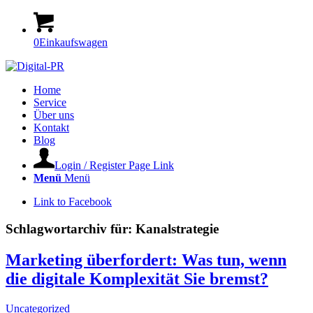
0
Einkaufswagen
Home
Service
Über uns
Kontakt
Blog
Login / Register Page Link
Menü
Menü
Link to Facebook
Schlagwortarchiv für:
Kanalstrategie
Marketing überfordert: Was tun, wenn
die digitale Komplexität Sie bremst?
Uncategorized