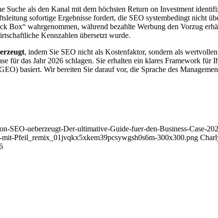
e Suche als den Kanal mit dem höchsten Return on Investment identifiz
ftsleitung sofortige Ergebnisse fordert, die SEO systembedingt nicht 
Black Box“ wahrgenommen, während bezahlte Werbung den Vorzug erhält.
wirtschaftliche Kennzahlen übersetzt wurde.
erzeugt
, indem Sie SEO nicht als Kostenfaktor, sondern als wertvollen
ase für das Jahr 2026 schlagen. Sie erhalten ein klares Framework fü
EO) basiert. Wir bereiten Sie darauf vor, die Sprache des Managements
f-von-SEO-ueberzeugt-Der-ultimative-Guide-fuer-den-Business-Case-20
nd-mit-Pfeil_remix_01jvqkx5xkem39pcsywgsh0s6m-300x300.png
Charl
6