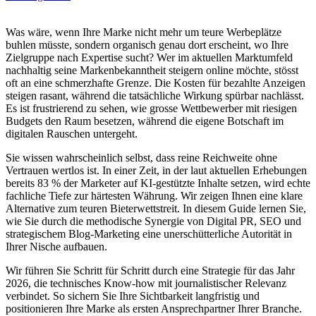
Was wäre, wenn Ihre Marke nicht mehr um teure Werbeplätze
buhlen müsste, sondern organisch genau dort erscheint, wo Ihre
Zielgruppe nach Expertise sucht? Wer im aktuellen Marktumfeld
nachhaltig seine Markenbekanntheit steigern online möchte, stösst
oft an eine schmerzhafte Grenze. Die Kosten für bezahlte Anzeigen
steigen rasant, während die tatsächliche Wirkung spürbar nachlässt.
Es ist frustrierend zu sehen, wie grosse Wettbewerber mit riesigen
Budgets den Raum besetzen, während die eigene Botschaft im
digitalen Rauschen untergeht.
Sie wissen wahrscheinlich selbst, dass reine Reichweite ohne
Vertrauen wertlos ist. In einer Zeit, in der laut aktuellen Erhebungen
bereits 83 % der Marketer auf KI-gestützte Inhalte setzen, wird echte
fachliche Tiefe zur härtesten Währung. Wir zeigen Ihnen eine klare
Alternative zum teuren Bieterwettstreit. In diesem Guide lernen Sie,
wie Sie durch die methodische Synergie von Digital PR, SEO und
strategischem Blog-Marketing eine unerschütterliche Autorität in
Ihrer Nische aufbauen.
Wir führen Sie Schritt für Schritt durch eine Strategie für das Jahr
2026, die technisches Know-how mit journalistischer Relevanz
verbindet. So sichern Sie Ihre Sichtbarkeit langfristig und
positionieren Ihre Marke als ersten Ansprechpartner Ihrer Branche.