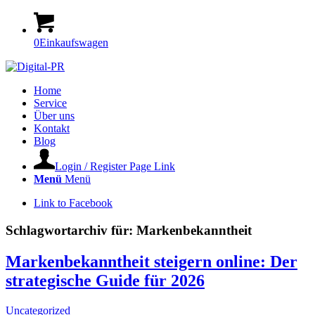
0
Einkaufswagen
Home
Service
Über uns
Kontakt
Blog
Login / Register Page Link
Menü
Menü
Link to Facebook
Schlagwortarchiv für:
Markenbekanntheit
Markenbekanntheit steigern online: Der
strategische Guide für 2026
Uncategorized