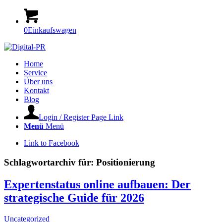
0
Einkaufswagen
Home
Service
Über uns
Kontakt
Blog
Login / Register Page Link
Menü
Menü
Link to Facebook
Schlagwortarchiv für:
Positionierung
Expertenstatus online aufbauen: Der
strategische Guide für 2026
Uncategorized