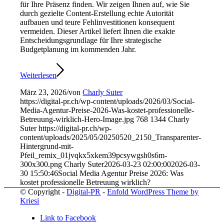
für Ihre Präsenz finden. Wir zeigen Ihnen auf, wie Sie
durch gezielte Content-Erstellung echte Autorität
aufbauen und teure Fehlinvestitionen konsequent
vermeiden. Dieser Artikel liefert Ihnen die exakte
Entscheidungsgrundlage für Ihre strategische
Budgetplanung im kommenden Jahr.
Weiterlesen
März 23, 2026
/
von
Charly Suter
https://digital-pr.ch/wp-content/uploads/2026/03/Social-
Media-Agentur-Preise-2026-Was-kostet-professionelle-
Betreuung-wirklich-Hero-Image.jpg
768
1344
Charly
Suter
https://digital-pr.ch/wp-
content/uploads/2025/05/20250520_2150_Transparenter-
Hintergrund-mit-
Pfeil_remix_01jvqkx5xkem39pcsywgsh0s6m-
300x300.png
Charly Suter
2026-03-23 02:00:00
2026-03-
30 15:50:46
Social Media Agentur Preise 2026: Was
kostet professionelle Betreuung wirklich?
© Copyright -
Digital-PR
-
Enfold WordPress Theme by
Kriesi
Link to Facebook