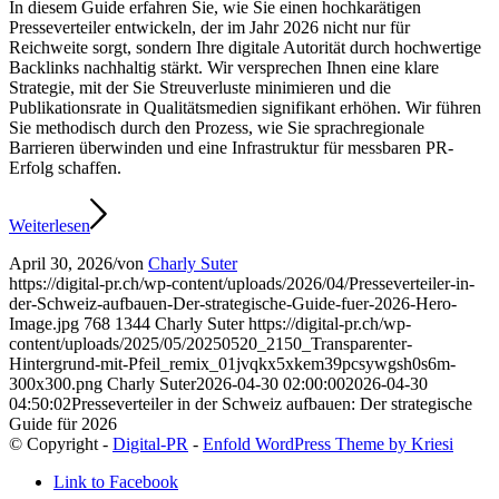
In diesem Guide erfahren Sie, wie Sie einen hochkarätigen
Presseverteiler entwickeln, der im Jahr 2026 nicht nur für
Reichweite sorgt, sondern Ihre digitale Autorität durch hochwertige
Backlinks nachhaltig stärkt. Wir versprechen Ihnen eine klare
Strategie, mit der Sie Streuverluste minimieren und die
Publikationsrate in Qualitätsmedien signifikant erhöhen. Wir führen
Sie methodisch durch den Prozess, wie Sie sprachregionale
Barrieren überwinden und eine Infrastruktur für messbaren PR-
Erfolg schaffen.
Weiterlesen
April 30, 2026
/
von
Charly Suter
https://digital-pr.ch/wp-content/uploads/2026/04/Presseverteiler-in-
der-Schweiz-aufbauen-Der-strategische-Guide-fuer-2026-Hero-
Image.jpg
768
1344
Charly Suter
https://digital-pr.ch/wp-
content/uploads/2025/05/20250520_2150_Transparenter-
Hintergrund-mit-Pfeil_remix_01jvqkx5xkem39pcsywgsh0s6m-
300x300.png
Charly Suter
2026-04-30 02:00:00
2026-04-30
04:50:02
Presseverteiler in der Schweiz aufbauen: Der strategische
Guide für 2026
© Copyright -
Digital-PR
-
Enfold WordPress Theme by Kriesi
Link to Facebook