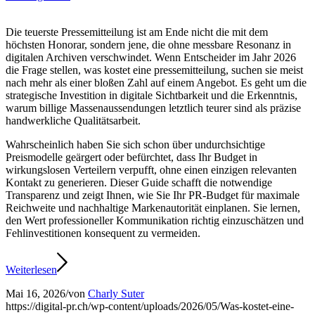
Die teuerste Pressemitteilung ist am Ende nicht die mit dem
höchsten Honorar, sondern jene, die ohne messbare Resonanz in
digitalen Archiven verschwindet. Wenn Entscheider im Jahr 2026
die Frage stellen, was kostet eine pressemitteilung, suchen sie meist
nach mehr als einer bloßen Zahl auf einem Angebot. Es geht um die
strategische Investition in digitale Sichtbarkeit und die Erkenntnis,
warum billige Massenaussendungen letztlich teurer sind als präzise
handwerkliche Qualitätsarbeit.
Wahrscheinlich haben Sie sich schon über undurchsichtige
Preismodelle geärgert oder befürchtet, dass Ihr Budget in
wirkungslosen Verteilern verpufft, ohne einen einzigen relevanten
Kontakt zu generieren. Dieser Guide schafft die notwendige
Transparenz und zeigt Ihnen, wie Sie Ihr PR-Budget für maximale
Reichweite und nachhaltige Markenautorität einplanen. Sie lernen,
den Wert professioneller Kommunikation richtig einzuschätzen und
Fehlinvestitionen konsequent zu vermeiden.
Weiterlesen
Mai 16, 2026
/
von
Charly Suter
https://digital-pr.ch/wp-content/uploads/2026/05/Was-kostet-eine-