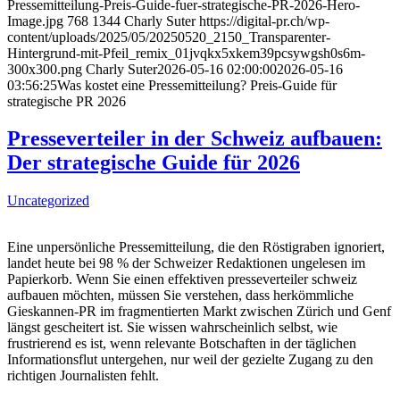
Pressemitteilung-Preis-Guide-fuer-strategische-PR-2026-Hero-
Image.jpg
768
1344
Charly Suter
https://digital-pr.ch/wp-
content/uploads/2025/05/20250520_2150_Transparenter-
Hintergrund-mit-Pfeil_remix_01jvqkx5xkem39pcsywgsh0s6m-
300x300.png
Charly Suter
2026-05-16 02:00:00
2026-05-16
03:56:25
Was kostet eine Pressemitteilung? Preis-Guide für
strategische PR 2026
Presseverteiler in der Schweiz aufbauen:
Der strategische Guide für 2026
Uncategorized
Eine unpersönliche Pressemitteilung, die den Röstigraben ignoriert,
landet heute bei 98 % der Schweizer Redaktionen ungelesen im
Papierkorb. Wenn Sie einen effektiven presseverteiler schweiz
aufbauen möchten, müssen Sie verstehen, dass herkömmliche
Gieskannen-PR im fragmentierten Markt zwischen Zürich und Genf
längst gescheitert ist. Sie wissen wahrscheinlich selbst, wie
frustrierend es ist, wenn relevante Botschaften in der täglichen
Informationsflut untergehen, nur weil der gezielte Zugang zu den
richtigen Journalisten fehlt.