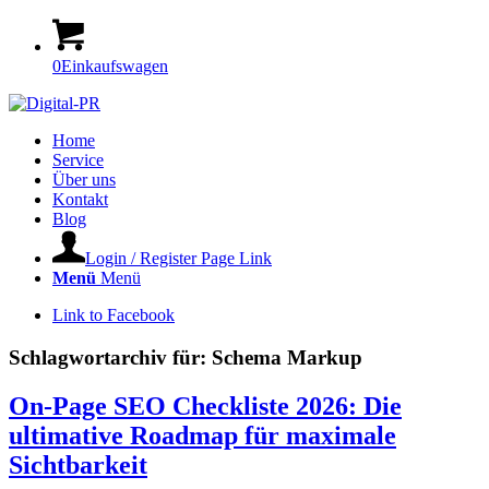
0
Einkaufswagen
Home
Service
Über uns
Kontakt
Blog
Login / Register Page Link
Menü
Menü
Link to Facebook
Schlagwortarchiv für:
Schema Markup
On-Page SEO Checkliste 2026: Die
ultimative Roadmap für maximale
Sichtbarkeit