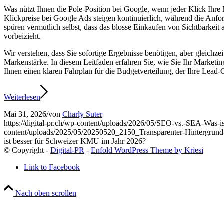
Was nützt Ihnen die Pole-Position bei Google, wenn jeder Klick Ihr
Klickpreise bei Google Ads steigen kontinuierlich, während die Anfo
spüren vermutlich selbst, dass das blosse Einkaufen von Sichtbarkeit 
vorbeizieht.
Wir verstehen, dass Sie sofortige Ergebnisse benötigen, aber gleichz
Markenstärke. In diesem Leitfaden erfahren Sie, wie Sie Ihr Market
Ihnen einen klaren Fahrplan für die Budgetverteilung, der Ihre Lead
Weiterlesen
Mai 31, 2026
/
von
Charly Suter
https://digital-pr.ch/wp-content/uploads/2026/05/SEO-vs.-SEA-Was
content/uploads/2025/05/20250520_2150_Transparenter-Hintergru
ist besser für Schweizer KMU im Jahr 2026?
© Copyright -
Digital-PR
-
Enfold WordPress Theme by Kriesi
Link to Facebook
Nach oben scrollen