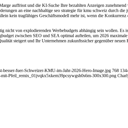
e Marge auffrisst und die KI-Suche Ihre bezahlten Anzeigen zunehmen
rderungen an eine nachhaltige seo strategie für kmu schweiz durch die
allein kein tragfähiges Geschäftsmodell mehr ist, wenn die Konkurrenz 
eitig nicht von explodierenden Werbebudgets abhängig sein wollen. Es 
ingbudget zwischen SEO und SEA optimal aufteilen, um 2026 maximale S
-Qualität steigert und Ihr Unternehmen zukunftssicher gegenüber neuen
-ist-besser-fuer-Schweizer-KMU-im-Jahr-2026-Hero-Image.jpg
768
134
nd-mit-Pfeil_remix_01jvqkx5xkem39pcsywgsh0s6m-300x300.png
Charl