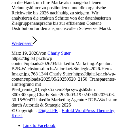
an die Hand, um Ihre Marke als unangefochtenen
Meinungsführer zu positionieren und die organische
Reichweite bis 2026 nachhaltig zu steigern. Wir
analysieren die exakten Schritte von der datenbasierten
Zielgruppenansprache bis zur effizienten Content-
Distribution für den anspruchsvollen Schweizer Markt.
Weiterlesen
März 19, 2026
/
von
Charly Suter
https://digital-pr.ch/wp-
content/uploads/2026/03/LinkedIn-Marketing-Agentur-
B2B-Wachstum-durch-Autoritaet-Strategie-2026-Hero-
Image.jpg
768
1344
Charly Suter
https://digital-pr.ch/wp-
content/uploads/2025/05/20250520_2150_Transparenter-
Hintergrund-mit-
Pfeil_remix_01jvqkx5xkem39pcsywgsh0s6m-
300x300.png
Charly Suter
2026-03-19 02:00:00
2026-03-
30 15:50:47
LinkedIn Marketing Agentur: B2B-Wachstum
durch Autorität & Strategie 2026
© Copyright -
Digital-PR
-
Enfold WordPress Theme by
Kriesi
Link to Facebook