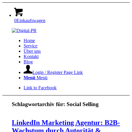
0
Einkaufswagen
Home
Service
Über uns
Kontakt
Blog
Login / Register Page Link
Menü
Menü
Link to Facebook
Schlagwortarchiv für:
Social Selling
LinkedIn Marketing Agentur: B2B-
Wachstum durch Autorität &