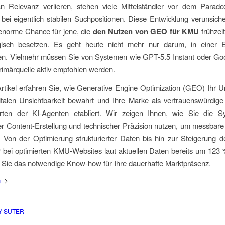
n Relevanz verlieren, stehen viele Mittelständler vor dem Parado
 bei eigentlich stabilen Suchpositionen. Diese Entwicklung verunsiche
 enorme Chance für jene, die
den Nutzen von GEO für KMU
frühzei
gisch besetzen. Es geht heute nicht mehr nur darum, in einer Er
en. Vielmehr müssen Sie von Systemen wie GPT-5.5 Instant oder Go
Primärquelle aktiv empfohlen werden.
rtikel erfahren Sie, wie Generative Engine Optimization (GEO) Ihr
italen Unsichtbarkeit bewahrt und Ihre Marke als vertrauenswürdige 
ten der KI-Agenten etabliert. Wir zeigen Ihnen, wie Sie die S
r Content-Erstellung und technischer Präzision nutzen, um messbar
. Von der Optimierung strukturierter Daten bis hin zur Steigerung d
er bei optimierten KMU-Websites laut aktuellen Daten bereits um 123
en Sie das notwendige Know-how für Ihre dauerhafte Marktpräsenz.
n
Y SUTER