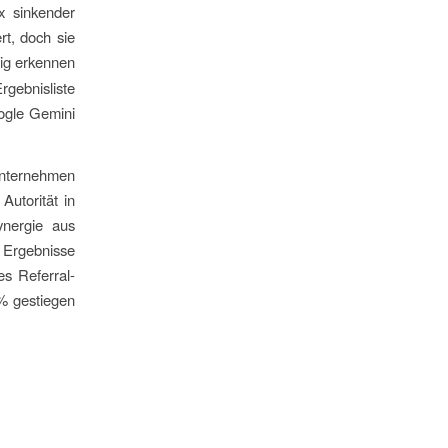
x sinkender
rt, doch sie
tig erkennen
gebnisliste
ogle Gemini
 Unternehmen
Autorität in
ynergie aus
e Ergebnisse
es Referral-
 % gestiegen