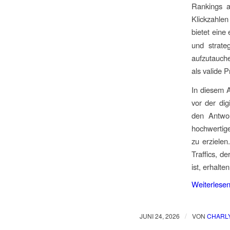
Rankings a
Klickzahlen
bietet eine
und strate
aufzutauch
als valide 
In diesem A
vor der dig
den Antwor
hochwertige
zu erzielen
Traffics, d
ist, erhalt
Weiterlese
/
JUNI 24, 2026
VON
CHARL