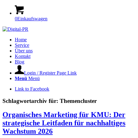
0
Einkaufswagen
Home
Service
Über uns
Kontakt
Blog
Login / Register Page Link
Menü
Menü
Link to Facebook
Schlagwortarchiv für:
Themencluster
Organisches Marketing für KMU: Der
strategische Leitfaden für nachhaltiges
Wachstum 2026