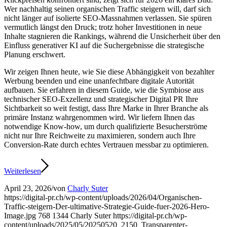
Wer nachhaltig seinen organischen Traffic steigern will, darf sich
nicht länger auf isolierte SEO-Massnahmen verlassen. Sie spüren
vermutlich längst den Druck; trotz hoher Investitionen in neue
Inhalte stagnieren die Rankings, während die Unsicherheit über den
Einfluss generativer KI auf die Suchergebnisse die strategische
Planung erschwert.
Wir zeigen Ihnen heute, wie Sie diese Abhängigkeit von bezahlter
Werbung beenden und eine unanfechtbare digitale Autorität
aufbauen. Sie erfahren in diesem Guide, wie die Symbiose aus
technischer SEO-Exzellenz und strategischer Digital PR Ihre
Sichtbarkeit so weit festigt, dass Ihre Marke in Ihrer Branche als
primäre Instanz wahrgenommen wird. Wir liefern Ihnen das
notwendige Know-how, um durch qualifizierte Besucherströme
nicht nur Ihre Reichweite zu maximieren, sondern auch Ihre
Conversion-Rate durch echtes Vertrauen messbar zu optimieren.
Weiterlesen
April 23, 2026
/
von
Charly Suter
https://digital-pr.ch/wp-content/uploads/2026/04/Organischen-
Traffic-steigern-Der-ultimative-Strategie-Guide-fuer-2026-Hero-
Image.jpg
768
1344
Charly Suter
https://digital-pr.ch/wp-
content/uploads/2025/05/20250520_2150_Transparenter-