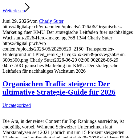
Weiterlesen
Juni 29, 2026
/
von
Charly Suter
https://digital-pr.ch/wp-content/uploads/2026/06/Organisches-
Marketing-fuer-KMU-Der-strategische-Leitfaden-fuer-nachhaltiges-
Wachstum-2026-Hero-Image.jpg
768
1344
Charly Suter
https://digital-pr.ch/wp-
content/uploads/2025/05/20250520_2150_Transparenter-
Hintergrund-mit-Pfeil_remix_01jvqkx5xkem39pcsywgsh0s6m-
300x300.png
Charly Suter
2026-06-29 02:00:00
2026-06-29
04:57:50
Organisches Marketing für KMU: Der strategische
Leitfaden für nachhaltiges Wachstum 2026
Organischen Traffic steigern: Der
ultimative Strategie-Guide für 2026
Uncategorized
Die Ära, in der reiner Content für Top-Rankings ausreichte, ist
endgültig vorbei. Während Schweizer Unternehmen laut
Marktanalysen seit 2021 jährlich mit um 15 Prozent steigenden
Klickpreisen konfrontiert sind, zeigt sich für 2026 ein klares Bild: