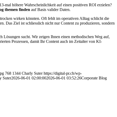
13-mal höhere Wahrscheinlichkeit auf einen positiven ROI erzielen?
log themen finden
auf Basis valider Daten.
ocken wirken könnten. Oft fehlt im operativen Alltag schlicht die
n. Das Ziel ist schliesslich nicht nur Content zu produzieren, sondern
 nach Lösungen sucht. Wir zeigen Ihnen einen methodischen Weg auf,
rierten Prozessen, damit Ihr Content auch im Zeitalter von KI-
jpg
768
1344
Charly Suter
https://digital-pr.ch/wp-
y Suter
2026-06-01 02:00:00
2026-06-01 03:52:26
Corporate Blog