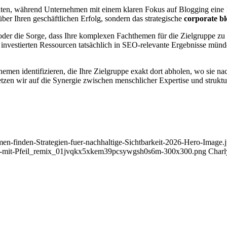
fluten, während Unternehmen mit einem klaren Fokus auf Blogging eine 
ber Ihren geschäftlichen Erfolg, sondern das strategische
corporate b
er die Sorge, dass Ihre komplexen Fachthemen für die Zielgruppe zu tr
ie investierten Ressourcen tatsächlich in SEO-relevante Ergebnisse münde
Themen identifizieren, die Ihre Zielgruppe exakt dort abholen, wo sie
etzen wir auf die Synergie zwischen menschlicher Expertise und struktu
men-finden-Strategien-fuer-nachhaltige-Sichtbarkeit-2026-Hero-Image.
nd-mit-Pfeil_remix_01jvqkx5xkem39pcsywgsh0s6m-300x300.png
Charl