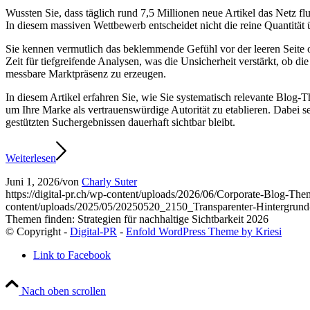
Wussten Sie, dass täglich rund 7,5 Millionen neue Artikel das Netz 
In diesem massiven Wettbewerb entscheidet nicht die reine Quantität ü
Sie kennen vermutlich das beklemmende Gefühl vor der leeren Seite od
Zeit für tiefgreifende Analysen, was die Unsicherheit verstärkt, ob d
messbare Marktpräsenz zu erzeugen.
In diesem Artikel erfahren Sie, wie Sie systematisch relevante Blog-
um Ihre Marke als vertrauenswürdige Autorität zu etablieren. Dabei s
gestützten Suchergebnissen dauerhaft sichtbar bleibt.
Weiterlesen
Juni 1, 2026
/
von
Charly Suter
https://digital-pr.ch/wp-content/uploads/2026/06/Corporate-Blog-The
content/uploads/2025/05/20250520_2150_Transparenter-Hintergru
Themen finden: Strategien für nachhaltige Sichtbarkeit 2026
© Copyright -
Digital-PR
-
Enfold WordPress Theme by Kriesi
Link to Facebook
Nach oben scrollen