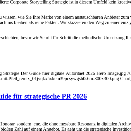
rte Corporate Storytelling Strategie ist in diesem Umfeld kein kreati
au wissen, wie Sie Ihre Marke von einem austauschbaren Anbieter zum 
dächtnis bleiben als reine Fakten. Wir skizzieren den Weg zu einer ein
schichten, bevor wir Schritt für Schritt die methodische Umsetzung I
ing-Strategie-Der-Guide-fuer-digitale-Autoritaet-2026-Hero-Image.jpg
7
nd-mit-Pfeil_remix_01jvqkx5xkem39pcsywgsh0s6m-300x300.png
Charl
uide für strategische PR 2026
 Honorar, sondern jene, die ohne messbare Resonanz in digitalen Archi
 bloßen Zahl auf einem Angebot. Es geht um die strategische Investition