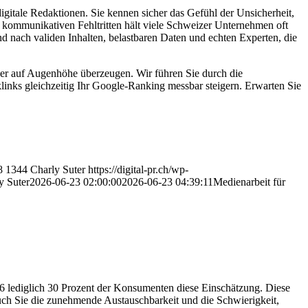
igitale Redaktionen. Sie kennen sicher das Gefühl der Unsicherheit,
 kommunikativen Fehltritten hält viele Schweizer Unternehmen oft
 nach validen Inhalten, belastbaren Daten und echten Experten, die
tner auf Augenhöhe überzeugen. Wir führen Sie durch die
nks gleichzeitig Ihr Google-Ranking messbar steigern. Erwarten Sie
8
1344
Charly Suter
https://digital-pr.ch/wp-
y Suter
2026-06-23 02:00:00
2026-06-23 04:39:11
Medienarbeit für
26 lediglich 30 Prozent der Konsumenten diese Einschätzung. Diese
uch Sie die zunehmende Austauschbarkeit und die Schwierigkeit,