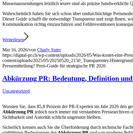
Massenaussendungen letztlich teurer sind als präzise handwerkliche Qu
Wahrscheinlich haben Sie sich schon über undurchsichtige Preismodell
Dieser Guide schafft die notwendige Transparenz und zeigt Ihnen, wi
Kommunikation richtig einzuschätzen und Fehlinvestitionen konsequ
Weiterlesen
Mai 16, 2026
/
von
Charly Suter
https://digital-pr.ch/wp-content/uploads/2026/05/Was-kostet-eine-Pr
content/uploads/2025/05/20250520_2150_Transparenter-Hintergru
Pressemitteilung? Preis-Guide für strategische PR 2026
Abkürzung PR: Bedeutung, Definition und
Uncategorized
Wussten Sie, dass 85,8 Prozent der PR-Experten im Jahr 2026 den gez
Abkürzung PR
jedoch noch immer mit verstaubten Pressearchiven ode
Sichtbarkeit und Autorität schlicht ungenutzt bleiben.
Sicherlich kennen auch Sie die Überforderung durch technische Fachbe
vielfältigen Bedeutungen der
Abkürzung PR
und wie moderne Public 