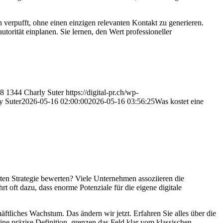
n verpufft, ohne einen einzigen relevanten Kontakt zu generieren.
orität einplanen. Sie lernen, den Wert professioneller
8
1344
Charly Suter
https://digital-pr.ch/wp-
y Suter
2026-05-16 02:00:00
2026-05-16 03:56:25
Was kostet eine
mten Strategie bewerten? Viele Unternehmen assoziieren die
t oft dazu, dass enorme Potenziale für die eigene digitale
ftliches Wachstum. Das ändern wir jetzt. Erfahren Sie alles über die
eine präzise Definition, grenzen das Feld klar vom klassischen