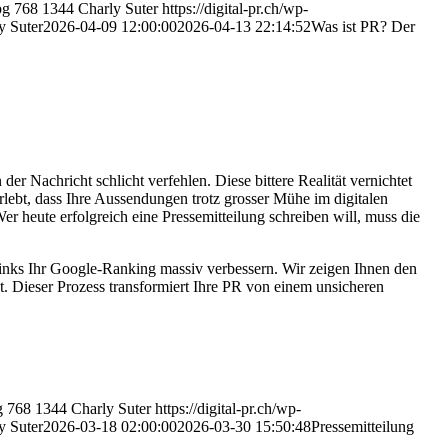
pg
768
1344
Charly Suter
https://digital-pr.ch/wp-
y Suter
2026-04-09 12:00:00
2026-04-13 22:14:52
Was ist PR? Der
r Nachricht schlicht verfehlen. Diese bittere Realität vernichtet
rlebt, dass Ihre Aussendungen trotz grosser Mühe im digitalen
er heute erfolgreich eine Pressemitteilung schreiben will, muss die
klinks Ihr Google-Ranking massiv verbessern. Wir zeigen Ihnen den
nt. Dieser Prozess transformiert Ihre PR von einem unsicheren
g
768
1344
Charly Suter
https://digital-pr.ch/wp-
y Suter
2026-03-18 02:00:00
2026-03-30 15:50:48
Pressemitteilung