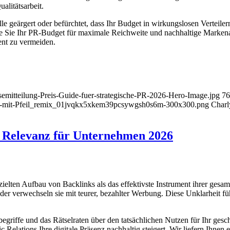
alitätsarbeit.
e geärgert oder befürchtet, dass Ihr Budget in wirkungslosen Verteiler
e Sie Ihr PR-Budget für maximale Reichweite und nachhaltige Markenaut
ent zu vermeiden.
essemitteilung-Preis-Guide-fuer-strategische-PR-2026-Hero-Image.jpg
76
nd-mit-Pfeil_remix_01jvqkx5xkem39pcsywgsh0s6m-300x300.png
Charl
 Relevanz für Unternehmen 2026
ielten Aufbau von Backlinks als das effektivste Instrument ihrer gesa
r verwechseln sie mit teurer, bezahlter Werbung. Diese Unklarheit führ
griffe und das Rätselraten über den tatsächlichen Nutzen für Ihr geschä
Relations Ihre digitale Präsenz nachhaltig steigert. Wir liefern Ihnen 