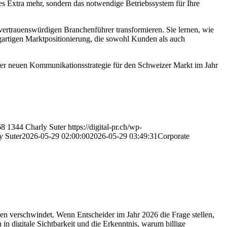
ves Extra mehr, sondern das notwendige Betriebssystem für Ihre
vertrauenswürdigen Branchenführer transformieren. Sie lernen, wie
zigartigen Marktpositionierung, die sowohl Kunden als auch
hrer neuen Kommunikationsstrategie für den Schweizer Markt im Jahr
68
1344
Charly Suter
https://digital-pr.ch/wp-
y Suter
2026-05-29 02:00:00
2026-05-29 03:49:31
Corporate
ven verschwindet. Wenn Entscheider im Jahr 2026 die Frage stellen,
 in digitale Sichtbarkeit und die Erkenntnis, warum billige