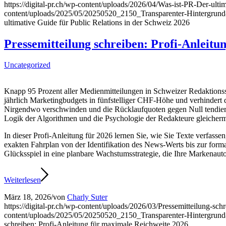
https://digital-pr.ch/wp-content/uploads/2026/04/Was-ist-PR-Der-ult
content/uploads/2025/05/20250520_2150_Transparenter-Hintergru
ultimative Guide für Public Relations in der Schweiz 2026
Pressemitteilung schreiben: Profi-Anleitu
Uncategorized
Knapp 95 Prozent aller Medienmitteilungen in Schweizer Redaktionsstu
jährlich Marketingbudgets in fünfstelliger CHF-Höhe und verhindert d
Nirgendwo verschwinden und die Rücklaufquoten gegen Null tendieren. D
Logik der Algorithmen und die Psychologie der Redakteure gleicher
In dieser Profi-Anleitung für 2026 lernen Sie, wie Sie Texte verfass
exakten Fahrplan von der Identifikation des News-Werts bis zur formal
Glücksspiel in eine planbare Wachstumsstrategie, die Ihre Markenautori
Weiterlesen
März 18, 2026
/
von
Charly Suter
https://digital-pr.ch/wp-content/uploads/2026/03/Pressemitteilung-s
content/uploads/2025/05/20250520_2150_Transparenter-Hintergru
schreiben: Profi-Anleitung für maximale Reichweite 2026