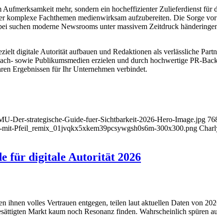
Aufmerksamkeit mehr, sondern ein hocheffizienter Zulieferdienst für d
n oder komplexe Fachthemen medienwirksam aufzubereiten. Die Sorge vor
Dabei suchen moderne Newsrooms unter massivem Zeitdruck händeringend
ielt digitale Autorität aufbauen und Redaktionen als verlässliche Par
ach- sowie Publikumsmedien erzielen und durch hochwertige PR-Backli
aren Ergebnissen für Ihr Unternehmen verbindet.
-KMU-Der-strategische-Guide-fuer-Sichtbarkeit-2026-Hero-Image.jpg
76
nd-mit-Pfeil_remix_01jvqkx5xkem39pcsywgsh0s6m-300x300.png
Charl
e für digitale Autorität 2026
 ihnen volles Vertrauen entgegen, teilen laut aktuellen Daten von 20
esättigten Markt kaum noch Resonanz finden. Wahrscheinlich spüren a