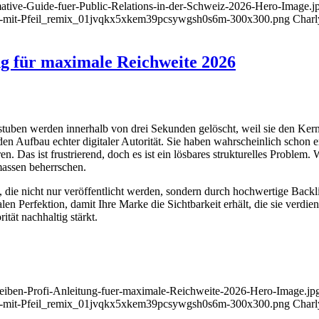
imative-Guide-fuer-Public-Relations-in-der-Schweiz-2026-Hero-Image.j
nd-mit-Pfeil_remix_01jvqkx5xkem39pcsywgsh0s6m-300x300.png
Charl
ng für maximale Reichweite 2026
ben werden innerhalb von drei Sekunden gelöscht, weil sie den Kern de
en Aufbau echter digitaler Autorität. Sie haben wahrscheinlich schon e
as ist frustrierend, doch es ist ein lösbares strukturelles Problem. W
massen beherrschen.
en, die nicht nur veröffentlicht werden, sondern durch hochwertige Bac
en Perfektion, damit Ihre Marke die Sichtbarkeit erhält, die sie verdie
tät nachhaltig stärkt.
chreiben-Profi-Anleitung-fuer-maximale-Reichweite-2026-Hero-Image.jp
nd-mit-Pfeil_remix_01jvqkx5xkem39pcsywgsh0s6m-300x300.png
Charl