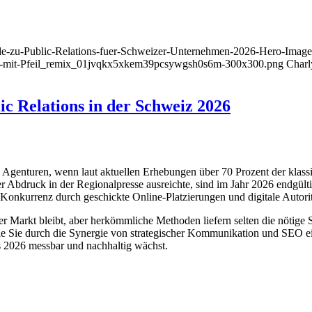
uide-zu-Public-Relations-fuer-Schweizer-Unternehmen-2026-Hero-Image
nd-mit-Pfeil_remix_01jvqkx5xkem39pcsywgsh0s6m-300x300.png
Charl
ic Relations in der Schweiz 2026
enturen, wenn laut aktuellen Erhebungen über 70 Prozent der klassis
r Abdruck in der Regionalpresse ausreichte, sind im Jahr 2026 endgülti
Konkurrenz durch geschickte Online-Platzierungen und digitale Autorit
r Markt bleibt, aber herkömmliche Methoden liefern selten die nötige 
e Sie durch die Synergie von strategischer Kommunikation und SEO ein
bis 2026 messbar und nachhaltig wächst.