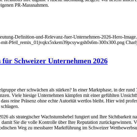
re eigenen PR-Massnahmen.
edeutung-Definition-und-Relevanz-fuer-Unternehmen-2026-Hero-Image.
nd-mit-Pfeil_remix_01jvqkx5xkem39pcsywgsh0s6m-300x300.png
Charl
s für Schweizer Unternehmen 2026
gruppe eher schwächen als stärken? In einer Marktphase, in der rund
nzen. Viele hiesige Unternehmen kämpfen mit einer gefühlten Unsichtba
, dass reine Präsenz ohne echte Autorität wertlos bleibt. Hier wird pro
 schlagen.
026 als strategischer Wachstumshebel fungiert und Ihre Sichtbarkeit na
mit Sie die volle Kontrolle über Ihre Reputation zurückgewinnen. Vo
hodischen Weg zu messbarer Marktführung im Schweizer Wettbewerbsu