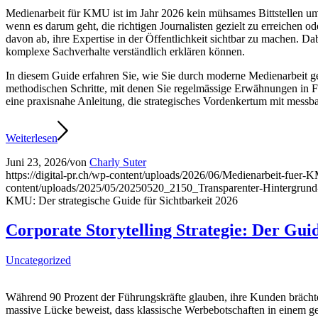
Medienarbeit für KMU ist im Jahr 2026 kein mühsames Bittstellen um 
wenn es darum geht, die richtigen Journalisten gezielt zu erreiche
davon ab, ihre Expertise in der Öffentlichkeit sichtbar zu machen. 
komplexe Sachverhalte verständlich erklären können.
In diesem Guide erfahren Sie, wie Sie durch moderne Medienarbeit gez
methodischen Schritte, mit denen Sie regelmässige Erwähnungen in F
eine praxisnahe Anleitung, die strategisches Vordenkertum mit messb
Weiterlesen
Juni 23, 2026
/
von
Charly Suter
https://digital-pr.ch/wp-content/uploads/2026/06/Medienarbeit-fuer
content/uploads/2025/05/20250520_2150_Transparenter-Hintergru
KMU: Der strategische Guide für Sichtbarkeit 2026
Corporate Storytelling Strategie: Der Guid
Uncategorized
Während 90 Prozent der Führungskräfte glauben, ihre Kunden brächten
massive Lücke beweist, dass klassische Werbebotschaften in einem g