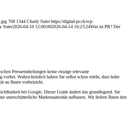
.jpg
768
1344
Charly Suter
https://digital-pr.ch/wp-
y Suter
2026-04-10 12:00:00
2026-04-14 16:23:24
Was ist PR? Der
chen Pressemitteilungen keine einzige relevante
g vorbei. Wahrscheinlich haben Sie selbst schon erlebt, dass hohe
ät an Ihnen vorbeizieht.
Sichtbarkeit bei Google. Dieser Guide ändert das grundlegend. Sie
e unerschütterliche Markenautorität aufbauen. Wir liefern Ihnen den