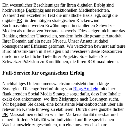
Ein wesentlicher Beschleuniger für Ihren digitalen Erfolg sind
hochwertige
Backlinks
aus redaktionellen Medienberichten.
Während ein exzellenter Text die inhaltliche Basis legt, sorgt die
digitale
PR
für den nötigen strategischen Rückenwind.
Suchmaschinen werten Erwähnungen in etablierten Schweizer
Medien als ultimativen Vertrauensbeweis. Dies steigert nicht nur das
Ranking einzelner Unterseiten, sondern hebt die gesamte Autorität
Ihrer Domain auf ein neues Niveau. Unser Ansatz ist dabei
konsequent auf Effizienz getrimmt. Wir verzichten bewusst auf teure
Büroinfrastrukturen in Bestlagen und investieren diese Ressourcen
direkt in die fachliche Tiefe Ihrer Projekte. So erhalten Sie
Schweizer Präzision zu Konditionen, die Ihren ROI maximieren.
Full-Service für organischen Erfolg
Nachhaltiges Unternehmenswachstum entsteht durch kluge
Synergien. Die enge Verknüpfung von
Blog-Artikeln
mit einer
flankierenden Social Media Strategie sorgt dafür, dass Ihre Inhalte
exakt dort ankommen, wo Ihre Zielgruppe nach Lösungen sucht.
Wir begleiten Sie dabei, eine konsistente Markenbotschaft über alle
relevanten Kanäle hinweg zu etablieren. Durch diese ganzheitlichen
PR
-Massnahmen erhöhen wir Ihre Markenautorität messbar und
dauerhaft. Jede Aktivität wird individuell auf Ihre spezifischen
Wachstumsziele zugeschnitten, um eine unverwechselbare