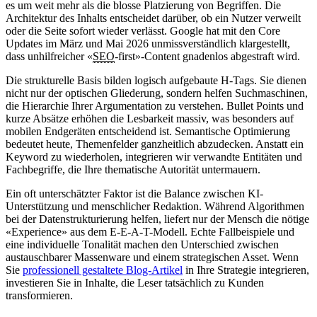
es um weit mehr als die blosse Platzierung von Begriffen. Die
Architektur des Inhalts entscheidet darüber, ob ein Nutzer verweilt
oder die Seite sofort wieder verlässt. Google hat mit den Core
Updates im März und Mai 2026 unmissverständlich klargestellt,
dass unhilfreicher «
SEO
-first»-Content gnadenlos abgestraft wird.
Die strukturelle Basis bilden logisch aufgebaute H-Tags. Sie dienen
nicht nur der optischen Gliederung, sondern helfen Suchmaschinen,
die Hierarchie Ihrer Argumentation zu verstehen. Bullet Points und
kurze Absätze erhöhen die Lesbarkeit massiv, was besonders auf
mobilen Endgeräten entscheidend ist. Semantische Optimierung
bedeutet heute, Themenfelder ganzheitlich abzudecken. Anstatt ein
Keyword zu wiederholen, integrieren wir verwandte Entitäten und
Fachbegriffe, die Ihre thematische Autorität untermauern.
Ein oft unterschätzter Faktor ist die Balance zwischen KI-
Unterstützung und menschlicher Redaktion. Während Algorithmen
bei der Datenstrukturierung helfen, liefert nur der Mensch die nötige
«Experience» aus dem E-E-A-T-Modell. Echte Fallbeispiele und
eine individuelle Tonalität machen den Unterschied zwischen
austauschbarer Massenware und einem strategischen Asset. Wenn
Sie
professionell gestaltete Blog-Artikel
in Ihre Strategie integrieren,
investieren Sie in Inhalte, die Leser tatsächlich zu Kunden
transformieren.