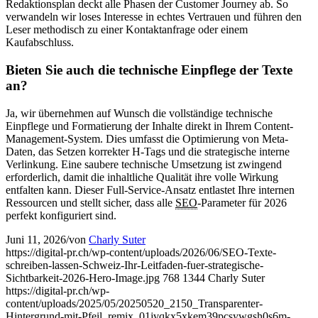
Redaktionsplan deckt alle Phasen der Customer Journey ab. So
verwandeln wir loses Interesse in echtes Vertrauen und führen den
Leser methodisch zu einer Kontaktanfrage oder einem
Kaufabschluss.
Bieten Sie auch die technische Einpflege der Texte
an?
Ja, wir übernehmen auf Wunsch die vollständige technische
Einpflege und Formatierung der Inhalte direkt in Ihrem Content-
Management-System. Dies umfasst die Optimierung von Meta-
Daten, das Setzen korrekter H-Tags und die strategische interne
Verlinkung. Eine saubere technische Umsetzung ist zwingend
erforderlich, damit die inhaltliche Qualität ihre volle Wirkung
entfalten kann. Dieser Full-Service-Ansatz entlastet Ihre internen
Ressourcen und stellt sicher, dass alle
SEO
-Parameter für 2026
perfekt konfiguriert sind.
Juni 11, 2026
/
von
Charly Suter
https://digital-pr.ch/wp-content/uploads/2026/06/SEO-Texte-
schreiben-lassen-Schweiz-Ihr-Leitfaden-fuer-strategische-
Sichtbarkeit-2026-Hero-Image.jpg
768
1344
Charly Suter
https://digital-pr.ch/wp-
content/uploads/2025/05/20250520_2150_Transparenter-
Hintergrund-mit-Pfeil_remix_01jvqkx5xkem39pcsywgsh0s6m-