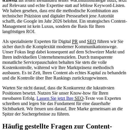
schweiz
als festen Bestandteil seiner Wachstumsstrategie nutzt, setzt
auf Relevanz und echte Expertise statt auf leblose Keyword-Listen.
Wir haben gesehen, dass erst die methodische Kombination aus
technischer Präzision und digitaler Pressearbeit jene Autorität
schafft, die Google im Jahr 2026 belohnt. Ein strategisches Content-
Management ist kein Luxus, sondern die Basis für Ihren
langfristigen ROI.
Als spezialisierte Experten für Digital
PR
und
SEO
führen wir Sie
sicher durch die Komplexität moderner Kommunikationswege.
Unser Fokus liegt dabei konsequent auf dem Schweizer Markt und
Ihren individuellen Unternehmenszielen. Durch transparente
monatliche Servicepauschalen behalten Sie stets die volle
Kostenkontrolle, während wir Ihre Marktpräsenz methodisch
ausbauen. Es ist Zeit, Ihren Content als echtes Kapital zu behandeln
und die Kontrolle über Ihre Rankings zurückzugewinnen.
Warten Sie nicht darauf, dass die Konkurrenz die lukrativsten
Positionen besetzt. Nutzen Sie unser Know-how für Ihren
messbaren Erfolg.
Lassen Sie jetzt Ihre
SEO
-Texte von Experten
schreiben und legen Sie das Fundament für eine dauerhafte
Sichtbarkeit. Wir freuen uns darauf, Ihre Marke gemeinsam an die
Spitze der Suchergebnisse zu führen.
Häufig gestellte Fragen zur Content-