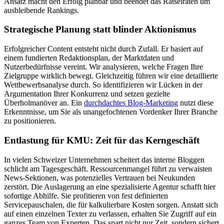
Ansatz macht den Erfolg planbar und beendet das Rätselraten um
ausbleibende Rankings.
Strategische Planung statt blinder Aktionismus
Erfolgreicher Content entsteht nicht durch Zufall. Er basiert auf
einem fundierten Redaktionsplan, der Marktdaten und
Nutzerbedürfnisse vereint. Wir analysieren, welche Fragen Ihre
Zielgruppe wirklich bewegt. Gleichzeitig führen wir eine detaillierte
Wettbewerbsanalyse durch. So identifizieren wir Lücken in der
Argumentation Ihrer Konkurrenz und setzen gezielte
Überholmanöver an. Ein
durchdachtes Blog-Marketing
nutzt diese
Erkenntnisse, um Sie als unangefochtenen Vordenker Ihrer Branche
zu positionieren.
Entlastung für KMU: Zeit für das Kerngeschäft
In vielen Schweizer Unternehmen scheitert das interne Bloggen
schlicht am Tagesgeschäft. Ressourcenmangel führt zu verwaisten
News-Sektionen, was potenzielles Vertrauen bei Neukunden
zerstört. Die Auslagerung an eine spezialisierte Agentur schafft hier
sofortige Abhilfe. Sie profitieren von fest definierten
Servicepauschalen, die für kalkulierbare Kosten sorgen. Anstatt sich
auf einen einzelnen Texter zu verlassen, erhalten Sie Zugriff auf ein
ganzes Team von Experten. Das spart nicht nur Zeit, sondern sichert