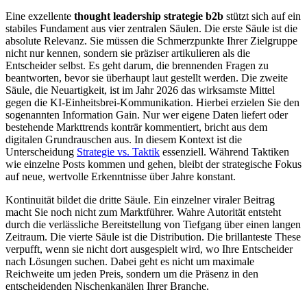
Eine exzellente
thought leadership strategie b2b
stützt sich auf ein
stabiles Fundament aus vier zentralen Säulen. Die erste Säule ist die
absolute Relevanz. Sie müssen die Schmerzpunkte Ihrer Zielgruppe
nicht nur kennen, sondern sie präziser artikulieren als die
Entscheider selbst. Es geht darum, die brennenden Fragen zu
beantworten, bevor sie überhaupt laut gestellt werden. Die zweite
Säule, die Neuartigkeit, ist im Jahr 2026 das wirksamste Mittel
gegen die KI-Einheitsbrei-Kommunikation. Hierbei erzielen Sie den
sogenannten Information Gain. Nur wer eigene Daten liefert oder
bestehende Markttrends konträr kommentiert, bricht aus dem
digitalen Grundrauschen aus. In diesem Kontext ist die
Unterscheidung
Strategie vs. Taktik
essenziell. Während Taktiken
wie einzelne Posts kommen und gehen, bleibt der strategische Fokus
auf neue, wertvolle Erkenntnisse über Jahre konstant.
Kontinuität bildet die dritte Säule. Ein einzelner viraler Beitrag
macht Sie noch nicht zum Marktführer. Wahre Autorität entsteht
durch die verlässliche Bereitstellung von Tiefgang über einen langen
Zeitraum. Die vierte Säule ist die Distribution. Die brillanteste These
verpufft, wenn sie nicht dort ausgespielt wird, wo Ihre Entscheider
nach Lösungen suchen. Dabei geht es nicht um maximale
Reichweite um jeden Preis, sondern um die Präsenz in den
entscheidenden Nischenkanälen Ihrer Branche.