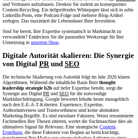
und Vertrauen aufzubauen. Denken Sie zudem an konsequentes
Content-Recycling. Ein tiefgreifendes Whitepaper lässt sich in zehn
LinkedIn-Posts, eine Podcast-Folge und mehrere Blog-Artikel
zerlegen. Das maximiert die Lebensdauer Ihrer Investition.
Sind Sie bereit, Ihre Expertise systematisch in Marktmacht zu
verwandeln? Entdecken Sie die passenden Werkzeuge für Ihre
Umsetzung in
unserem Shop
.
Digitale Autorität skalieren: Die Synergie
von Digital
PR
und
SEO
Die technische Skalierung von Autorität folgt im Jahr 2026 klaren
Algorithmen. Während die inhaltliche Basis Ihrer
thought
leadership strategie b2b
auf tiefer Expertise beruht, sorgt die
Synergie aus Digital
PR
und
SEO
für die notwendige
Marktdurchdringung. Google bewertet Inhalte heute massgeblich
nach den E-E-A-T-Kriterien. Experience, Expertise,
Authoritativeness und Trustworthiness sind keine abstrakten
Marketing-Begriffe. Es sind messbare Faktoren. Wenn renommierte
Fachmedien Ihre Thesen zitieren, wertet die Suchmaschine dies als
ultimatives Signal für Relevanz. Eine strategische
Content-
Erstellung
, die diese Faktoren von Beginn an berücksichtigt,
transformiert Ihre Marke von einem einfachen Anbieter zu einer