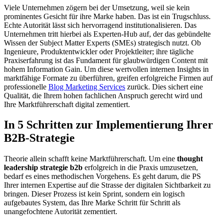
Viele Unternehmen zögern bei der Umsetzung, weil sie kein
prominentes Gesicht für ihre Marke haben. Das ist ein Trugschluss.
Echte Autorität lässt sich hervorragend institutionalisieren. Das
Unternehmen tritt hierbei als Experten-Hub auf, der das gebündelte
Wissen der Subject Matter Experts (SMEs) strategisch nutzt. Ob
Ingenieure, Produktentwickler oder Projektleiter; ihre tägliche
Praxiserfahrung ist das Fundament für glaubwürdigen Content mit
hohem Information Gain. Um diese wertvollen internen Insights in
marktfähige Formate zu überführen, greifen erfolgreiche Firmen auf
professionelle
Blog Marketing Services
zurück. Dies sichert eine
Qualität, die Ihrem hohen fachlichen Anspruch gerecht wird und
Ihre Marktführerschaft digital zementiert.
In 5 Schritten zur Implementierung Ihrer
B2B-Strategie
Theorie allein schafft keine Marktführerschaft. Um eine
thought
leadership strategie b2b
erfolgreich in die Praxis umzusetzen,
bedarf es eines methodischen Vorgehens. Es geht darum, die PS
Ihrer internen Expertise auf die Strasse der digitalen Sichtbarkeit zu
bringen. Dieser Prozess ist kein Sprint, sondern ein logisch
aufgebautes System, das Ihre Marke Schritt für Schritt als
unangefochtene Autorität zementiert.