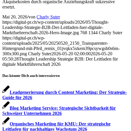
Akquisekosten durch organische Anziehungskraft sukzessive
ersetzt.
Mai 20, 2026
/
von
Charly Suter
https://digital-pr.ch/wp-content/uploads/2026/05/Thought-
Leadership-Strategie-B2B-Der-Leitfaden-fuer-digitale-
Marktfuehrerschaft-2026-Hero-Image.jpg
768
1344
Charly Suter
https://digital-pr.ch/wp-
content/uploads/2025/05/20250520_2150_Transparenter-
Hintergrund-mit-Pfeil_remix_01jvqkx5xkem39pcsywgsh0s6m-
300x300.png
Charly Suter
2026-05-20 02:00:00
2026-05-20
05:50:28
Thought Leadership Strategie B2B: Der Leitfaden für
digitale Marktführerschaft 2026
Das könnte Dich auch interessieren
Leadgenerierung durch Content Marketing: Der Strategie-
Guide für 2026
Blog Marketing Service: Strategische Sichtbarkeit für
Schweizer Unternehmen 2026
Organisches Marketing für KMU: Der strategische
Leitfaden für nachhaltiges Wachstum 2026