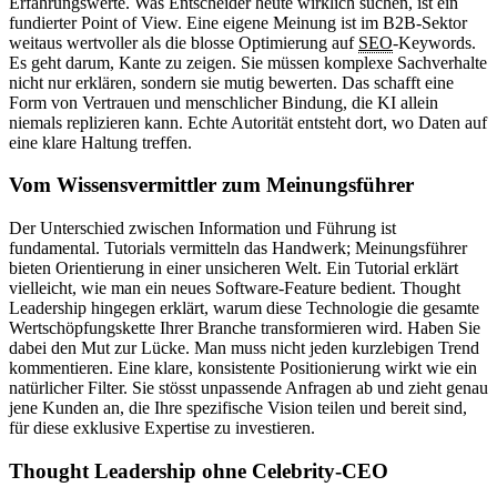
Erfahrungswerte. Was Entscheider heute wirklich suchen, ist ein
fundierter Point of View. Eine eigene Meinung ist im B2B-Sektor
weitaus wertvoller als die blosse Optimierung auf
SEO
-Keywords.
Es geht darum, Kante zu zeigen. Sie müssen komplexe Sachverhalte
nicht nur erklären, sondern sie mutig bewerten. Das schafft eine
Form von Vertrauen und menschlicher Bindung, die KI allein
niemals replizieren kann. Echte Autorität entsteht dort, wo Daten auf
eine klare Haltung treffen.
Vom Wissensvermittler zum Meinungsführer
Der Unterschied zwischen Information und Führung ist
fundamental. Tutorials vermitteln das Handwerk; Meinungsführer
bieten Orientierung in einer unsicheren Welt. Ein Tutorial erklärt
vielleicht, wie man ein neues Software-Feature bedient. Thought
Leadership hingegen erklärt, warum diese Technologie die gesamte
Wertschöpfungskette Ihrer Branche transformieren wird. Haben Sie
dabei den Mut zur Lücke. Man muss nicht jeden kurzlebigen Trend
kommentieren. Eine klare, konsistente Positionierung wirkt wie ein
natürlicher Filter. Sie stösst unpassende Anfragen ab und zieht genau
jene Kunden an, die Ihre spezifische Vision teilen und bereit sind,
für diese exklusive Expertise zu investieren.
Thought Leadership ohne Celebrity-CEO