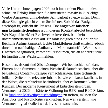
Viele Unternehmen jagen 2026 noch immer dem Phantom des
schnellen Erfolgs hinterher. Sie investieren massiv in kurzlebige
Werbe-Anzeigen, um sofortige Sichtbarkeit zu erzwingen. Doch
diese Strategie gleicht einem Strohfeuer. Sobald das Budget
erschöpft ist, erlischt die Präsenz. Die
angst vor falscher
marketingentscheidung
ist in diesem Kontext absolut berechtigt.
Wer Kapital in «Miet-Reichweite» investiert, baut kein
unternehmerisches Asset auf. Er zahlt lediglich eine Gebühr für
flüchtige Aufmerksamkeit. Echte Marktführerschaft entsteht jedoch
durch den nachhaltigen Aufbau von Markenautorität. Wer diesen
Unterschied ignoriert, verbrennt Ressourcen, die an anderer Stelle
für langfristiges Wachstum fehlen.
Besonders riskant sind Silo-Lösungen. Wir beobachten oft, dass
Firmen hohe Summen in einen Website-Relaunch stecken, aber die
begleitende Content-Strategie vernachlässigen. Eine technisch
brillante Seite ohne relevante Inhalte ist wie ein Luxuskaufhaus in
der Wüste; die Architektur beeindruckt, aber es kommen keine
Kunden. Der moderne Konsument ist kritischer geworden.
Vertrauen ist 2026 die härteste Währung im B2B- und B2C-Sektor.
Um
fundierte Marketingentscheidungen
zu treffen, müssen Sie
Analytics und Psychologie verknüpfen. Nur wer versteht, wie
Vertrauen digital skaliert wird, investiert souverän.