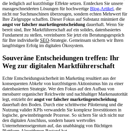
die lediglich auf kurzfristige Effekte setzen. Entdecken Sie unsere
massgeschneiderten Lösungen für hochwertige
Blog-Artikel
, die
nicht nur Suchmaschinen überzeugen, sondern echten Mehrwert für
Ihre Zielgruppe schaffen. Dieser Fokus auf Substanz minimiert die
angst vor falscher marketingentscheidung
dauerhaft. Wenn Sie
bereit sind, Ihre Marktführerschaft auf ein solides, datenbasiertes
Fundament zu stellen, vereinbaren Sie jetzt ein Beratungsgespräch
für Ihre individuelle
SEO
-Strategie. Gemeinsam sichern wir Ihren
langfristigen Erfolg im digitalen Ökosystem.
Souveräne Entscheidungen treffen: Ihr
Weg zur digitalen Marktführerschaft
Echte Entscheidungssicherheit im Marketing resultiert aus der
konsequenten Abkehr von kurzfristigem Aktionismus hin zu einer
datenbasierten Strategie. Wer den Fokus auf den Aufbau von
messbarer organischer Reichweite und nachhaltiger Markenautorität
legt, entzieht der
angst vor falscher marketingentscheidung
dauerhaft den Boden. Durch eine schrittweise Pilotierung und die
Nutzung valider KPIs verwandeln Sie komplexe Investitionen in
logische, gewinnbringende Prozesse. So sichern Sie sich nicht nur
den digitalen Anschluss, sondern bauen wertvolles
Unternehmenseigentum auf, das unabhängig von flüchtigen
Plattform-Algorithmen Bestand hat.