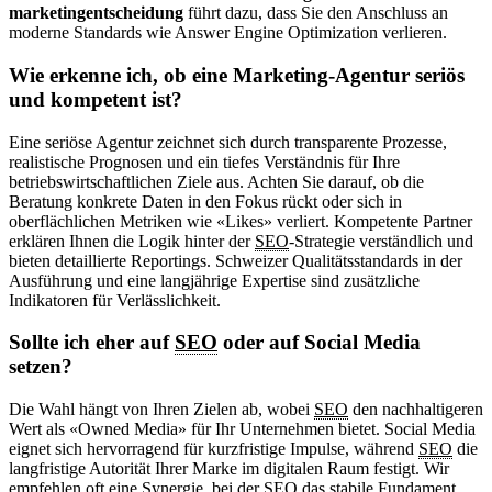
marketingentscheidung
führt dazu, dass Sie den Anschluss an
moderne Standards wie Answer Engine Optimization verlieren.
Wie erkenne ich, ob eine Marketing-Agentur seriös
und kompetent ist?
Eine seriöse Agentur zeichnet sich durch transparente Prozesse,
realistische Prognosen und ein tiefes Verständnis für Ihre
betriebswirtschaftlichen Ziele aus. Achten Sie darauf, ob die
Beratung konkrete Daten in den Fokus rückt oder sich in
oberflächlichen Metriken wie «Likes» verliert. Kompetente Partner
erklären Ihnen die Logik hinter der
SEO
-Strategie verständlich und
bieten detaillierte Reportings. Schweizer Qualitätsstandards in der
Ausführung und eine langjährige Expertise sind zusätzliche
Indikatoren für Verlässlichkeit.
Sollte ich eher auf
SEO
oder auf Social Media
setzen?
Die Wahl hängt von Ihren Zielen ab, wobei
SEO
den nachhaltigeren
Wert als «Owned Media» für Ihr Unternehmen bietet. Social Media
eignet sich hervorragend für kurzfristige Impulse, während
SEO
die
langfristige Autorität Ihrer Marke im digitalen Raum festigt. Wir
empfehlen oft eine Synergie, bei der
SEO
das stabile Fundament