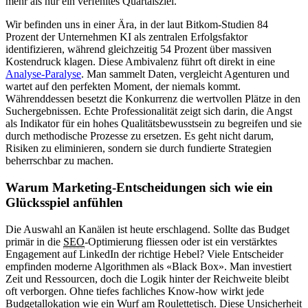
mehr als nur ein verfehltes Quartalsziel.
Wir befinden uns in einer Ära, in der laut Bitkom-Studien 84
Prozent der Unternehmen KI als zentralen Erfolgsfaktor
identifizieren, während gleichzeitig 54 Prozent über massiven
Kostendruck klagen. Diese Ambivalenz führt oft direkt in eine
Analyse-Paralyse
. Man sammelt Daten, vergleicht Agenturen und
wartet auf den perfekten Moment, der niemals kommt.
Währenddessen besetzt die Konkurrenz die wertvollen Plätze in den
Suchergebnissen. Echte Professionalität zeigt sich darin, die Angst
als Indikator für ein hohes Qualitätsbewusstsein zu begreifen und sie
durch methodische Prozesse zu ersetzen. Es geht nicht darum,
Risiken zu eliminieren, sondern sie durch fundierte Strategien
beherrschbar zu machen.
Warum Marketing-Entscheidungen sich wie ein
Glücksspiel anfühlen
Die Auswahl an Kanälen ist heute erschlagend. Sollte das Budget
primär in die
SEO
-Optimierung fliessen oder ist ein verstärktes
Engagement auf LinkedIn der richtige Hebel? Viele Entscheider
empfinden moderne Algorithmen als «Black Box». Man investiert
Zeit und Ressourcen, doch die Logik hinter der Reichweite bleibt
oft verborgen. Ohne tiefes fachliches Know-how wirkt jede
Budgetallokation wie ein Wurf am Roulettetisch. Diese Unsicherheit