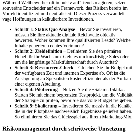
Während Wettbewerber oft impulsiv auf Trends reagieren, setzen
souveräne Entscheider auf ein Framework, das Risiken bereits im
Vorfeld identifiziert und neutralisiert. Dieser Prozess verwandelt
vage Hoffnungen in kalkulierbare Investitionen.
Schritt 1: Status Quo Analyse
– Bevor Sie investieren,
müssen Sie Ihre aktuelle digitale Reichweite objektiv
bewerten. Woher kommen Ihre qualifizierten Leads? Welche
Inhalte generieren echtes Vertrauen?
Schritt 2: Zieldefinition
– Definieren Sie den primären
Hebel für Ihr Wachstum. Geht es um kurzfristige Sales oder
um die langfristige Marktführerschaft durch Autorität?
Schritt 3: Ressourcen-Check
– Gleichen Sie Ihr Budget mit
der verfügbaren Zeit und internen Expertise ab. Oft ist die
Auslagerung an Spezialisten kosteneffizienter als der Aufbau
einer eigenen Abteilung.
Schritt 4: Pilotierung
– Nutzen Sie die «Salami-Taktik».
Starten Sie mit einem begrenzten Testprojekt, um die Validität
der Strategie zu prüfen, bevor Sie das volle Budget freigeben.
Schritt 5: Skalierung
– Investieren Sie massiv in die Kanäle,
die in der Pilotphase nachweislich Ergebnisse geliefert haben.
So eliminieren Sie das Glücksspiel aus Ihrem Marketing-Mix.
Risikomanagement durch schrittweise Umsetzung