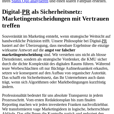
Ihren
Status Quo analysieren
und einen klaren Fahrplan erstellen.
Digital-
PR
als Sicherheitsnetz:
Marketingentscheidungen mit Vertrauen
treffen
Souveränität im Marketing entsteht, wenn strategische Weitsicht auf
handwerkliche Präzision trifft. Unsere Philosophie bei Digital-
PR
basiert auf der Überzeugung, dass messbare Ergebnisse die einzige
wirksame Antwort auf die
angst vor falscher
marketingentscheidung
sind. Wir verstehen uns nicht als blosse
Dienstleister, sondern als strategische Vordenker, die KMU sicher
durch die dichte Komplexität des digitalen Raums führen. Während
teure Werbeschlachten oft nur flüchtige Aufmerksamkeit erkaufen,
setzen wir konsequent auf den Aufbau von organischer Autorität.
Das schafft ein Sicherheitsnetz, das Ihr Unternehmen auch dann
trägt, wenn sich Algorithmen oder Marktbedingungen kurzfristig
ändern.
Professionalität bedeutet für uns absolute Transparenz in jedem
Prozessschritt. Vom ersten Redaktionsplan bis zum finalen
Reporting machen wir jeden investierten Franken nachvollziehbar.
Wir transformieren vage Marketingideen in logische, beherrschbare
Abläufe. Das gibt Ihnen die Kontrolle zurück und reduziert den