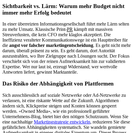
Sichtbarkeit vs. Lärm: Warum mehr Budget nicht
immer mehr Erfolg bedeutet
In einer überreizten Informationsgesellschaft führt mehr Lärm selten
zu mehr Umsatz. Klassische Print-
PR
kämpft mit massiven
Streuverlusten, die kein CFO mehr klaglos akzeptiert. Die
Ineffizienz veralteter Kommunikationswege ist ein Haupttreiber für
die
angst vor falscher marketingentscheidung
. Es geht nicht mehr
darum, überall präsent zu sein. Es geht darum, dort Autorität
auszustrahlen, wo Ihre Zielgruppe nach Lösungen sucht. Der Fokus
verschiebt sich von der reinen Aufmerksamkeit hin zur validierten
Expertise. Wer nur laut ist, erzeugt Widerstand; wer wertvolle
Antworten liefert, gewinnt Marktanteile.
Das Risiko der Abhängigkeit von Plattformen
Sich ausschliesslich auf soziale Netzwerke oder Ad-Netzwerke zu
verlassen, ist eine riskante Wette auf die Zukunft. Algorithmen
ändern sich, Klickpreise steigen und Konten können gesperrt
werden. «Owned Media», wie ein professionell geführter
Unternehmens-Blog, bietet hier den nötigen Schutzraum. Wenn Sie
eine nachhaltige
Marketingstrategie entwickeln
, reduzieren Sie diese
gefährlichen Abhängigkeiten systematisch. Sie wandeln gemietete
Aufmerksamkeit in eigenes digitales Eigentum um. Dieser Prozess