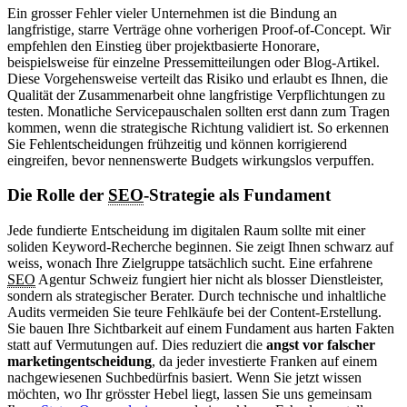
Ein grosser Fehler vieler Unternehmen ist die Bindung an
langfristige, starre Verträge ohne vorherigen Proof-of-Concept. Wir
empfehlen den Einstieg über projektbasierte Honorare,
beispielsweise für einzelne Pressemitteilungen oder Blog-Artikel.
Diese Vorgehensweise verteilt das Risiko und erlaubt es Ihnen, die
Qualität der Zusammenarbeit ohne langfristige Verpflichtungen zu
testen. Monatliche Servicepauschalen sollten erst dann zum Tragen
kommen, wenn die strategische Richtung validiert ist. So erkennen
Sie Fehlentscheidungen frühzeitig und können korrigierend
eingreifen, bevor nennenswerte Budgets wirkungslos verpuffen.
Die Rolle der
SEO
-Strategie als Fundament
Jede fundierte Entscheidung im digitalen Raum sollte mit einer
soliden Keyword-Recherche beginnen. Sie zeigt Ihnen schwarz auf
weiss, wonach Ihre Zielgruppe tatsächlich sucht. Eine erfahrene
SEO
Agentur Schweiz fungiert hier nicht als blosser Dienstleister,
sondern als strategischer Berater. Durch technische und inhaltliche
Audits vermeiden Sie teure Fehlkäufe bei der Content-Erstellung.
Sie bauen Ihre Sichtbarkeit auf einem Fundament aus harten Fakten
statt auf Vermutungen auf. Dies reduziert die
angst vor falscher
marketingentscheidung
, da jeder investierte Franken auf einem
nachgewiesenen Suchbedürfnis basiert. Wenn Sie jetzt wissen
möchten, wo Ihr grösster Hebel liegt, lassen Sie uns gemeinsam