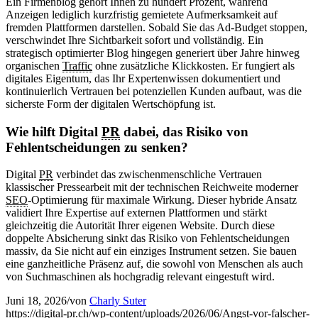
Ein Firmenblog gehört Ihnen zu hundert Prozent, während
Anzeigen lediglich kurzfristig gemietete Aufmerksamkeit auf
fremden Plattformen darstellen. Sobald Sie das Ad-Budget stoppen,
verschwindet Ihre Sichtbarkeit sofort und vollständig. Ein
strategisch optimierter Blog hingegen generiert über Jahre hinweg
organischen
Traffic
ohne zusätzliche Klickkosten. Er fungiert als
digitales Eigentum, das Ihr Expertenwissen dokumentiert und
kontinuierlich Vertrauen bei potenziellen Kunden aufbaut, was die
sicherste Form der digitalen Wertschöpfung ist.
Wie hilft Digital
PR
dabei, das Risiko von
Fehlentscheidungen zu senken?
Digital
PR
verbindet das zwischenmenschliche Vertrauen
klassischer Pressearbeit mit der technischen Reichweite moderner
SEO
-Optimierung für maximale Wirkung. Dieser hybride Ansatz
validiert Ihre Expertise auf externen Plattformen und stärkt
gleichzeitig die Autorität Ihrer eigenen Website. Durch diese
doppelte Absicherung sinkt das Risiko von Fehlentscheidungen
massiv, da Sie nicht auf ein einziges Instrument setzen. Sie bauen
eine ganzheitliche Präsenz auf, die sowohl von Menschen als auch
von Suchmaschinen als hochgradig relevant eingestuft wird.
Juni 18, 2026
/
von
Charly Suter
https://digital-pr.ch/wp-content/uploads/2026/06/Angst-vor-falscher-