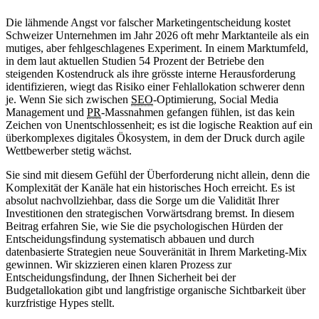
Die lähmende Angst vor falscher Marketingentscheidung kostet
Schweizer Unternehmen im Jahr 2026 oft mehr Marktanteile als ein
mutiges, aber fehlgeschlagenes Experiment. In einem Marktumfeld,
in dem laut aktuellen Studien 54 Prozent der Betriebe den
steigenden Kostendruck als ihre grösste interne Herausforderung
identifizieren, wiegt das Risiko einer Fehlallokation schwerer denn
je. Wenn Sie sich zwischen
SEO
-Optimierung, Social Media
Management und
PR
-Massnahmen gefangen fühlen, ist das kein
Zeichen von Unentschlossenheit; es ist die logische Reaktion auf ein
überkomplexes digitales Ökosystem, in dem der Druck durch agile
Wettbewerber stetig wächst.
Sie sind mit diesem Gefühl der Überforderung nicht allein, denn die
Komplexität der Kanäle hat ein historisches Hoch erreicht. Es ist
absolut nachvollziehbar, dass die Sorge um die Validität Ihrer
Investitionen den strategischen Vorwärtsdrang bremst. In diesem
Beitrag erfahren Sie, wie Sie die psychologischen Hürden der
Entscheidungsfindung systematisch abbauen und durch
datenbasierte Strategien neue Souveränität in Ihrem Marketing-Mix
gewinnen. Wir skizzieren einen klaren Prozess zur
Entscheidungsfindung, der Ihnen Sicherheit bei der
Budgetallokation gibt und langfristige organische Sichtbarkeit über
kurzfristige Hypes stellt.