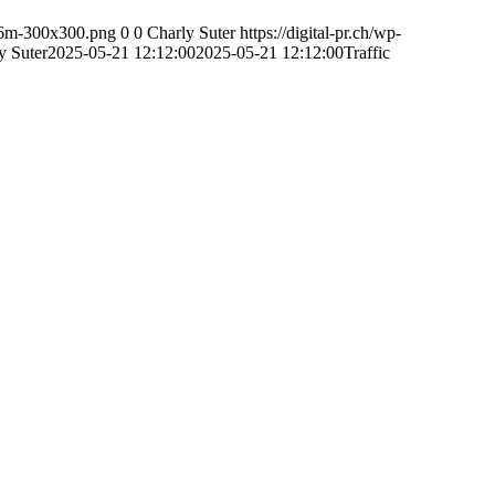
0s6m-300x300.png
0
0
Charly Suter
https://digital-pr.ch/wp-
y Suter
2025-05-21 12:12:00
2025-05-21 12:12:00
Traffic