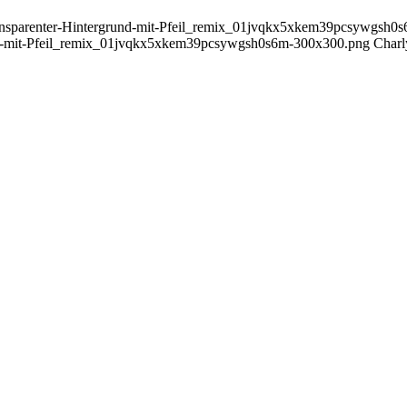
Transparenter-Hintergrund-mit-Pfeil_remix_01jvqkx5xkem39pcsywgsh
nd-mit-Pfeil_remix_01jvqkx5xkem39pcsywgsh0s6m-300x300.png
Charl