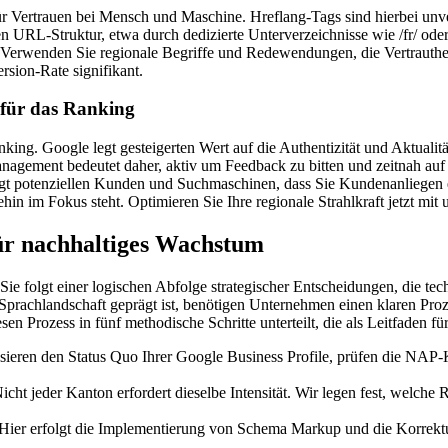
 Vertrauen bei Mensch und Maschine. Hreflang-Tags sind hierbei unverz
n URL-Struktur, etwa durch dedizierte Unterverzeichnisse wie /fr/ oder
. Verwenden Sie regionale Begriffe und Redewendungen, die Vertrauthei
rsion-Rate signifikant.
 für das Ranking
anking. Google legt gesteigerten Wert auf die Authentizität und Aktual
management bedeutet daher, aktiv um Feedback zu bitten und zeitnah au
zeigt potenziellen Kunden und Suchmaschinen, dass Sie Kundenanliegen 
in im Fokus steht. Optimieren Sie Ihre regionale Strahlkraft jetzt mit 
ür nachhaltiges Wachstum
. Sie folgt einer logischen Abfolge strategischer Entscheidungen, die t
prachlandschaft geprägt ist, benötigen Unternehmen einen klaren Proz
en Prozess in fünf methodische Schritte unterteilt, die als Leitfaden fü
sieren den Status Quo Ihrer Google Business Profile, prüfen die NAP-K
icht jeder Kanton erfordert dieselbe Intensität. Wir legen fest, welch
Hier erfolgt die Implementierung von Schema Markup und die Korrektur 