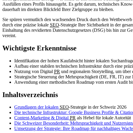
Ausfüllen eines Profils hinausgeht. Es geht darum, technisches Know-h
dauerhaft im direkten Blickfeld Ihrer Zielgruppe zu bleiben.
Sie spüren vermutlich den wachsenden Druck durch den Wettbewerb und
durch eine präzise lokale
SEO
-Strategie Ihre Sichtbarkeit in der ge
Einhaltung des revidierten Datenschutzgesetzes (DSG) bis hin zur G
vereint.
Wichtigste Erkenntnisse
Identifikation der hohen Kaufabsicht hinter lokalen Suchanfrag
Aufbau einer stabilen technischen Infrastruktur durch eine präz
Nutzung von Digital
PR
und regionalem Storytelling, um über d
Strategische Steuerung der Mehrsprachigkeit (DE, FR, IT) zur 
Anwendung einer methodischen Roadmap vom ersten Audit bis zu
Inhaltsverzeichnis
Grundlagen der lokalen
SEO
-Strategie in der Schweiz 2026
Die technische Infrastruktur: Google Business Profile & Citatio
Content-Marketing & Digital
PR
als Hebel für lokale Autorität
Die Schweizer Besonderheit: Mehrsprachigkeit und Nutzersign
Umsetzung der Strategie: Ihre Roadmap für nachhaltiges Wach