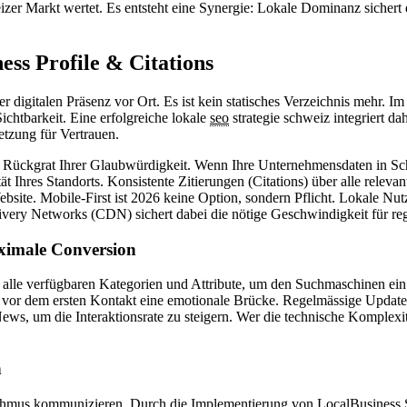
er Markt wertet. Es entsteht eine Synergie: Lokale Dominanz sichert da
ess Profile & Citations
digitalen Präsenz vor Ort. Es ist kein statisches Verzeichnis mehr. Im
Sichtbarkeit. Eine erfolgreiche lokale
seo
strategie schweiz integriert da
setzung für Vertrauen.
 Rückgrat Ihrer Glaubwürdigkeit. Wenn Ihre Unternehmensdaten in Sch
t Ihres Standorts. Konsistente Zitierungen (Citations) über alle releva
bsite. Mobile-First ist 2026 keine Option, sondern Pflicht. Lokale Nu
ery Networks (CDN) sichert dabei die nötige Geschwindigkeit für reg
ximale Conversion
ie alle verfügbaren Kategorien und Attribute, um den Suchmaschinen ein
s vor dem ersten Kontakt eine emotionale Brücke. Regelmässige Updates
News, um die Interaktionsrate zu steigern. Wer die technische Komplexit
n
rithmus kommunizieren. Durch die Implementierung von LocalBusiness St