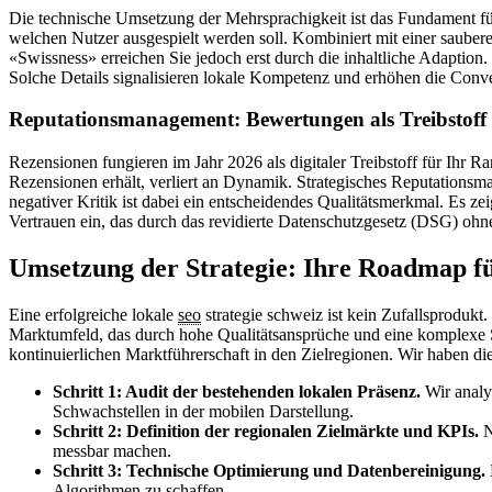
Die technische Umsetzung der Mehrsprachigkeit ist das Fundament für
welchen Nutzer ausgespielt werden soll. Kombiniert mit einer saubere
«Swissness» erreichen Sie jedoch erst durch die inhaltliche Adaption
Solche Details signalisieren lokale Kompetenz und erhöhen die Conve
Reputationsmanagement: Bewertungen als Treibstoff
Rezensionen fungieren im Jahr 2026 als digitaler Treibstoff für Ihr R
Rezensionen erhält, verliert an Dynamik. Strategisches Reputations
negativer Kritik ist dabei ein entscheidendes Qualitätsmerkmal. Es 
Vertrauen ein, das durch das revidierte Datenschutzgesetz (DSG) ohneh
Umsetzung der Strategie: Ihre Roadmap f
Eine erfolgreiche lokale
seo
strategie schweiz ist kein Zufallsprodukt
Marktumfeld, das durch hohe Qualitätsansprüche und eine komplexe S
kontinuierlichen Marktführerschaft in den Zielregionen. Wir haben dies
Schritt 1: Audit der bestehenden lokalen Präsenz.
Wir analy
Schwachstellen in der mobilen Darstellung.
Schritt 2: Definition der regionalen Zielmärkte und KPIs.
N
messbar machen.
Schritt 3: Technische Optimierung und Datenbereinigung.
Algorithmen zu schaffen.