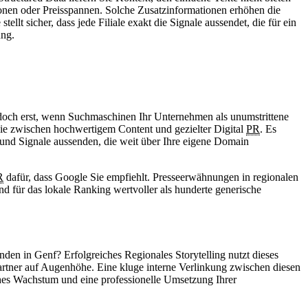
nen oder Preisspannen. Solche Zusatzinformationen erhöhen die
llt sicher, dass jede Filiale exakt die Signale aussendet, die für ein
ung.
doch erst, wenn Suchmaschinen Ihr Unternehmen als unumstrittene
gie zwischen hochwertigem Content und gezielter Digital
PR
. Es
 und Signale aussenden, die weit über Ihre eigene Domain
R
dafür, dass Google Sie empfiehlt. Presseerwähnungen in regionalen
d für das lokale Ranking wertvoller als hunderte generische
den in Genf? Erfolgreiches Regionales Storytelling nutzt dieses
artner auf Augenhöhe. Eine kluge interne Verlinkung zwischen diesen
ches Wachstum und eine professionelle Umsetzung Ihrer