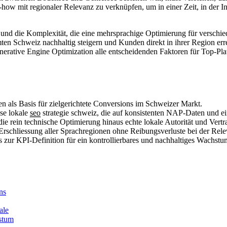
ow mit regionaler Relevanz zu verknüpfen, um in einer Zeit, in der Ina
 die Komplexität, die eine mehrsprachige Optimierung für verschieden
samten Schweiz nachhaltig steigern und Kunden direkt in ihrer Region er
enerative Engine Optimization alle entscheidenden Faktoren für Top-P
en als Basis für zielgerichtete Conversions im Schweizer Markt.
ise lokale
seo
strategie schweiz, die auf konsistenten NAP-Daten und e
ie rein technische Optimierung hinaus echte lokale Autorität und Vert
Erschliessung aller Sprachregionen ohne Reibungsverluste bei der Rele
r KPI-Definition für ein kontrollierbares und nachhaltiges Wachstum 
ns
ale
stum