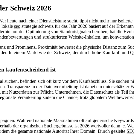
 der Schweiz 2026
r heute nach einer Dienstleistung sucht, tippt nicht mehr nur isolierte
e lokale
seo
strategie schweiz für das Jahr 2026 basiert auf der Erkennt
erhin auf der Optimierung von Standortsignalen beruhen, hat die Evolut
enbewertungen und strukturierten Website-Inhalten, um konversationel
evanz und Prominenz. Proximität bewertet die physische Distanz zum S
wider. In einem Markt wie der Schweiz, der durch hohe Kaufkraft und Qua
n kaufentscheidend ist
 suchen, befinden sich oft kurz vor dem Kaufabschluss. Sie suchen nich
 Transparenz in der Datenverarbeitung ist dabei ein unterschätzter F
 mit Nutzerdaten zur Pflicht. Unternehmen, die Datenschutz als Teil ih
e regionale Verankerung zudem die Chance, trotz globalem Wettbewerb
ampagnen. Während nationale Massnahmen oft auf generische Keywords 
halb der organischen Suchergebnisse ist 2026 wertvoller denn je. Wer h
 zudem die gesamte nationale Autorität Ihrer Domain. Durch gezielte
SE