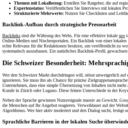
Themen mit Lokalbezug:
Erstellen Sie Ratgeber, die auf reg
Expertenstatus:
Veröffentlichen Sie Interviews mit lokalen Pro
Strukturierte Mehrwerte:
Nutzen Sie Checklisten und Leitfäde
Backlink-Aufbau durch strategische Pressearbeit
Backlinks
sind die Währung des Webs. Für eine effektive lokale
seo
s
Online-Medien und Nischenportalen. Ein Backlink von einer lokalen 
echte Relevanz für die Redaktionen besitzen, um veröffentlicht zu w
systematisch auszubauen. Ein natürliches Backlink-Profil, gewachsen 
Die Schweizer Besonderheit: Mehrsprachig
Wer den Schweizer Markt durchdringen will, stösst unweigerlich auf d
ignorieren. Sie muss ihn als Chance für präzise Zielgruppenansprach
Unternehmen, dass eine simple Übersetzung von Inhalten nicht mehr au
Kunde in Zürich oder Lugano. Diese feinen Unterschiede in der Keywo
Neben der Sprache gewinnen Nutzersignale massiv an Gewicht. Google
die Menschen auf Ihr Angebot reagieren. Verweildauer auf der Websit
Algorithmus. Wer hier aktiv moderiert und den Dialog sucht, festigt se
Sprachliche Barrieren in der lokalen Suche überwind