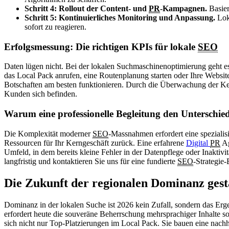
Schritt 4: Rollout der Content- und
PR
-Kampagnen.
Basier
Schritt 5: Kontinuierliches Monitoring und Anpassung.
Lok
sofort zu reagieren.
Erfolgsmessung: Die richtigen KPIs für lokale
SEO
Daten lügen nicht. Bei der lokalen Suchmaschinenoptimierung geht es 
das Local Pack anrufen, eine Routenplanung starten oder Ihre Websit
Botschaften am besten funktionieren. Durch die Überwachung der Key
Kunden sich befinden.
Warum eine professionelle Begleitung den Unterschie
Die Komplexität moderner
SEO
-Massnahmen erfordert eine speziali
Ressourcen für Ihr Kerngeschäft zurück. Eine erfahrene
Digital
PR
Ag
Umfeld, in dem bereits kleine Fehler in der Datenpflege oder Inaktivit
langfristig und kontaktieren Sie uns für eine fundierte
SEO
-Strategie
Die Zukunft der regionalen Dominanz gest
Dominanz in der lokalen Suche ist 2026 kein Zufall, sondern das Erg
erfordert heute die souveräne Beherrschung mehrsprachiger Inhalte sow
sich nicht nur Top-Platzierungen im Local Pack. Sie bauen eine nachha