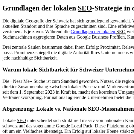
Grundlagen der lokalen
SEO
-Strategie in
Die digitale Geografie der Schweiz hat sich grundlegend gewandelt. We
aktuellen Standort und ihre Sprache zugeschnitten sind. Eine effektiv
verstehen als je zuvor. Während die
Grundlagen der lokalen
SEO
weit
Suchmaschinen aggregieren Daten aus Google Business Profilen, Kund
Drei zentrale Säulen bestimmen dabei Ihren Erfolg: Proximität, Rel
passt. Prominenz spiegelt die digitale Autorität Ihres Unternehmens 
jede nachhaltige Sichtbarkeit.
Warum lokale Sichtbarkeit für Schweizer Unternehme
Die «Near Me»-Suche ist zum Standard geworden. Nutzer, die regional
direkter Zusammenhang zwischen lokaler Präsenz und Markenvertrauen.
seit dem 1. September 2023 in Kraft ist, macht den korrekten Umgang
Vertrauensvorsprung. Für national agierende Unternehmen bietet di
Abgrenzung: Lokale vs. Nationale
SEO
-Massnahmen
Lokale
SEO
unterscheidet sich strukturell massiv von nationalen K
schweiz auf das sogenannte Google Local Pack. Diese Platzierung ober
oft um ein Vielfaches übersteigt. Ein Erfolg auf lokaler Ebene stärkt