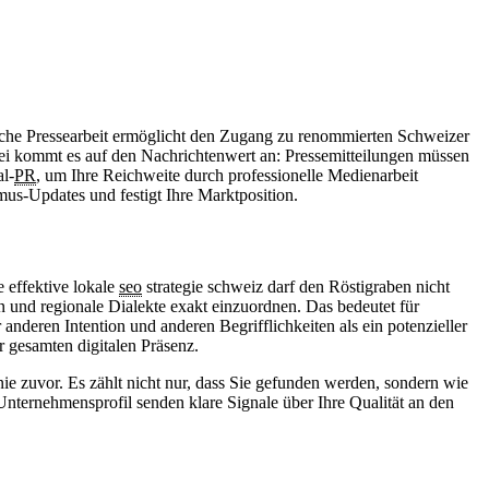
gische Pressearbeit ermöglicht den Zugang zu renommierten Schweizer
bei kommt es auf den Nachrichtenwert an: Pressemitteilungen müssen
al-
PR
, um Ihre Reichweite durch professionelle Medienarbeit
mus-Updates und festigt Ihre Marktposition.
e effektive lokale
seo
strategie schweiz darf den Röstigraben nicht
n und regionale Dialekte exakt einzuordnen. Das bedeutet für
nderen Intention und anderen Begrifflichkeiten als ein potenzieller
 gesamten digitalen Präsenz.
e zuvor. Es zählt nicht nur, dass Sie gefunden werden, sondern wie
nternehmensprofil senden klare Signale über Ihre Qualität an den