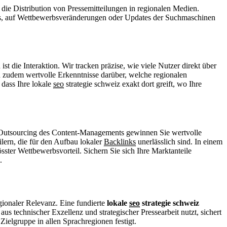
nd die Distribution von Pressemitteilungen in regionalen Medien.
es, auf Wettbewerbsveränderungen oder Updates der Suchmaschinen
 die Interaktion. Wir tracken präzise, wie viele Nutzer direkt über
n zudem wertvolle Erkenntnisse darüber, welche regionalen
dass Ihre lokale
seo
strategie schweiz exakt dort greift, wo Ihre
as Outsourcing des Content-Managements gewinnen Sie wertvolle
ern, die für den Aufbau lokaler
Backlinks
unerlässlich sind. In einem
össter Wettbewerbsvorteil. Sichern Sie sich Ihre Marktanteile
.
gionaler Relevanz. Eine fundierte
lokale
seo
strategie schweiz
us technischer Exzellenz und strategischer Pressearbeit nutzt, sichert
Zielgruppe in allen Sprachregionen festigt.