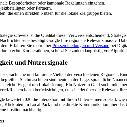
ionale Besonderheiten oder kantonale Regelungen eingehen.
jektbeteiligten oder Partnern.
n, die einen direkten Nutzen für die lokale Zielgruppe bieten.
trategie schweiz ist die Qualität dieser Verweise entscheidend. Strate
Nachrichtenseite bestätigt Google Ihre regionale Relevanz massiv. Da
erden. Erfahren Sie mehr über
Pressemitteilungen und Versand
bei Digit
durch echte Kooperationen, schützt Sie zudem langfristig vor Algorith
keit und Nutzersignale
ie sprachliche und kulturelle Vielfalt der verschiedenen Regionen. Ein
e begreifen. Suchmaschinen sind heute in der Lage, sprachliche Nuance
sreicht. Es geht um Lokalisierung. Ein Nutzer in Genf sucht mit einer a
rd-Recherche zu berücksichtigen, entscheidet über die Relevanz Ihrer
 bewertet 2026 die Interaktion mit Ihrem Unternehmen so stark wie ni
e, Klickraten im Local Pack und die direkte Kommunikation über das U
ine Position nachhaltig.
en