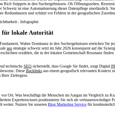
n Rich Snippets in den Suchergebnissen. Ob Öffnungszeiten, Rezensio
chweiz ist eine Automatisierung dieser Datenpflege unerlässlich. Sie ste
hier Redundanzen und schützt vor Fehlern in der geografischen Zuordn
 für lokale Autorität
as Fundament. Wahre Dominanz in den Suchergebnissen erreichen Sie je
kale
seo
strategie schweiz setzt im Jahr 2026 konsequent auf die Syner
 Geschichten erzählen, die in der lokalen Gemeinschaft Resonanz finden
end technische
SEO
sicherstellt, dass Google Sie findet, sorgt Digital
P
nsbeweise. Diese
Backlinks
aus einem geografisch relevanten Kontext sin
Ihrer Zielregion.
 vor Ort. Was beschäftigt die Menschen im Aargau im Vergleich zu Kun
ertem Expertenwissen positionieren Sie sich als vertrauenswürdiger P
elt weiter. Nutzen Sie unseren
Blog Marketing Service
für kontinuierli