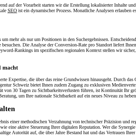
end auf der Vorarbeit starten wir die Erstellung lokalisierter Inhalte u
ale
SEO
ist ein dynamischer Prozess. Monatliche Analysen erlauben 
um mehr als nur um Positionen in den Suchergebnissen. Entscheidend ist
e besuchen. Die Analyse der Conversion-Rate pro Standort liefert Ihne
word-Rankings im spezifischen regionalen Kontext stellen wir sicher, 
d macht
sierte Expertise, die über das reine Grundwissen hinausgeht. Durch d
entur Schweiz bietet Ihnen zudem Zugang zu exklusiven Medienverteil
ät von 30 Tagen zu Sichtbarkeitsverlusten führen, ist Kontinuität Ihr gr
-Beratung, um Ihre nationale Sichtbarkeit auf ein neues Niveau zu heben
alten
ebnis einer methodischen Verzahnung von technischer Präzision und re
ie eine aktive Steuerung Ihrer digitalen Reputation. Wer die Synergie a
ltige Autorität auf, die über Jahre Bestand hat und das Vertrauen Ihrer 