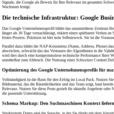
Signale, die Google als Beweis für Ihre Relevanz im gesamten Schweiz
Wachstum festigt.
Die technische Infrastruktur: Google Busin
Das Google Unternehmensprofil bildet das unumstrittene Zentrum Ihrer 
länger als 30 Tage vernachlässigt, riskiert einen spürbaren Verlust an 
festen Prozess. Präzision ist hier kein Selbstzweck. Sie ist die Voraus
Parallel dazu bildet die NAP-Konsistenz (Name, Address, Phone) das
abweichen, schwächt das das Vertrauen der Algorithmen in die Validitä
wird dies durch eine kompromisslose technische Performance Ihrer We
unmittelbar zum Abbruch. Die Nutzung eines Schweizer Content Deliv
Optimierung des Google Unternehmensprofils für ma
Vollständigkeit ist die Basis für den Erfolg im Local Pack. Nutzen S
Bildmaterial, das die Räumlichkeiten und das Team zeigt, baut bereit
Relevanz. Nutzen Sie diese Posts gezielt für aktuelle Angebote oder 
die passende Unterstützung.
Schema Markup: Den Suchmaschinen Kontext liefer
Strukturierte Daten sind die Sprache, in der Sie direkt mit dem Algo