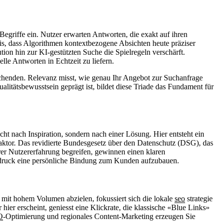
 Begriffe ein. Nutzer erwarten Antworten, die exakt auf ihren
nis, dass Algorithmen kontextbezogene Absichten heute präziser
ion hin zur KI-gestützten Suche die Spielregeln verschärft.
le Antworten in Echtzeit zu liefern.
uchenden. Relevanz misst, wie genau Ihr Angebot zur Suchanfrage
litätsbewusstsein geprägt ist, bildet diese Triade das Fundament für
t nach Inspiration, sondern nach einer Lösung. Hier entsteht ein
aktor. Das revidierte Bundesgesetz über den Datenschutz (DSG), das
rer Nutzererfahrung begreifen, gewinnen einen klaren
sdruck eine persönliche Bindung zum Kunden aufzubauen.
mit hohem Volumen abzielen, fokussiert sich die lokale
seo
strategie
ier erscheint, geniesst eine Klickrate, die klassische «Blue Links»
O
-Optimierung und regionales Content-Marketing erzeugen Sie