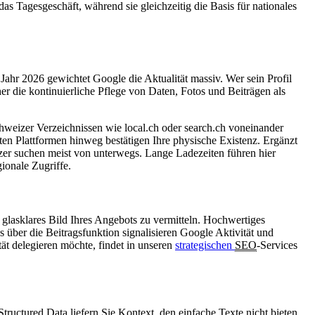
s Tagesgeschäft, während sie gleichzeitig die Basis für nationales
 Jahr 2026 gewichtet Google die Aktualität massiv. Wer sein Profil
her die kontinuierliche Pflege von Daten, Fotos und Beiträgen als
weizer Verzeichnissen wie local.ch oder search.ch voneinander
nten Plattformen hinweg bestätigen Ihre physische Existenz. Ergänzt
tzer suchen meist von unterwegs. Lange Ladezeiten führen hier
ionale Zugriffe.
 glasklares Bild Ihres Angebots zu vermitteln. Hochwertiges
 über die Beitragsfunktion signalisieren Google Aktivität und
ät delegieren möchte, findet in unseren
strategischen
SEO
-Services
ructured Data liefern Sie Kontext, den einfache Texte nicht bieten