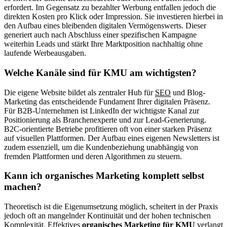
erfordert. Im Gegensatz zu bezahlter Werbung entfallen jedoch die
direkten Kosten pro Klick oder Impression. Sie investieren hierbei in
den Aufbau eines bleibenden digitalen Vermögenswerts. Dieser
generiert auch nach Abschluss einer spezifischen Kampagne
weiterhin Leads und stärkt Ihre Marktposition nachhaltig ohne
laufende Werbeausgaben.
Welche Kanäle sind für KMU am wichtigsten?
Die eigene Website bildet als zentraler Hub für
SEO
und Blog-
Marketing das entscheidende Fundament Ihrer digitalen Präsenz.
Für B2B-Unternehmen ist LinkedIn der wichtigste Kanal zur
Positionierung als Branchenexperte und zur Lead-Generierung.
B2C-orientierte Betriebe profitieren oft von einer starken Präsenz
auf visuellen Plattformen. Der Aufbau eines eigenen Newsletters ist
zudem essenziell, um die Kundenbeziehung unabhängig von
fremden Plattformen und deren Algorithmen zu steuern.
Kann ich organisches Marketing komplett selbst
machen?
Theoretisch ist die Eigenumsetzung möglich, scheitert in der Praxis
jedoch oft an mangelnder Kontinuität und der hohen technischen
Komplexität. Effektives
organisches Marketing für KMU
verlangt