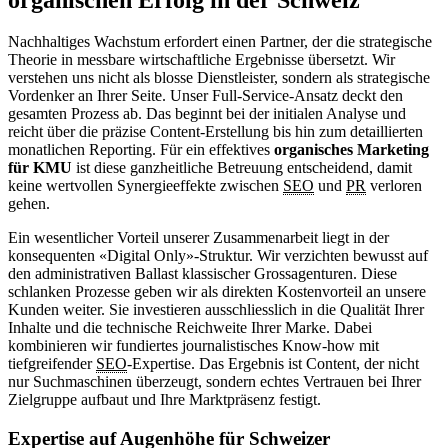
Nachhaltiges Wachstum erfordert einen Partner, der die strategische
Theorie in messbare wirtschaftliche Ergebnisse übersetzt. Wir
verstehen uns nicht als blosse Dienstleister, sondern als strategische
Vordenker an Ihrer Seite. Unser Full-Service-Ansatz deckt den
gesamten Prozess ab. Das beginnt bei der initialen Analyse und
reicht über die präzise Content-Erstellung bis hin zum detaillierten
monatlichen Reporting. Für ein effektives
organisches Marketing
für KMU
ist diese ganzheitliche Betreuung entscheidend, damit
keine wertvollen Synergieeffekte zwischen
SEO
und
PR
verloren
gehen.
Ein wesentlicher Vorteil unserer Zusammenarbeit liegt in der
konsequenten «Digital Only»-Struktur. Wir verzichten bewusst auf
den administrativen Ballast klassischer Grossagenturen. Diese
schlanken Prozesse geben wir als direkten Kostenvorteil an unsere
Kunden weiter. Sie investieren ausschliesslich in die Qualität Ihrer
Inhalte und die technische Reichweite Ihrer Marke. Dabei
kombinieren wir fundiertes journalistisches Know-how mit
tiefgreifender
SEO
-Expertise. Das Ergebnis ist Content, der nicht
nur Suchmaschinen überzeugt, sondern echtes Vertrauen bei Ihrer
Zielgruppe aufbaut und Ihre Marktpräsenz festigt.
Expertise auf Augenhöhe für Schweizer