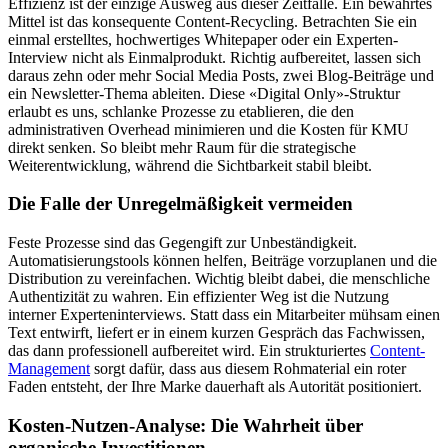
Effizienz ist der einzige Ausweg aus dieser Zeitfalle. Ein bewährtes
Mittel ist das konsequente Content-Recycling. Betrachten Sie ein
einmal erstelltes, hochwertiges Whitepaper oder ein Experten-
Interview nicht als Einmalprodukt. Richtig aufbereitet, lassen sich
daraus zehn oder mehr Social Media Posts, zwei Blog-Beiträge und
ein Newsletter-Thema ableiten. Diese «Digital Only»-Struktur
erlaubt es uns, schlanke Prozesse zu etablieren, die den
administrativen Overhead minimieren und die Kosten für KMU
direkt senken. So bleibt mehr Raum für die strategische
Weiterentwicklung, während die Sichtbarkeit stabil bleibt.
Die Falle der Unregelmäßigkeit vermeiden
Feste Prozesse sind das Gegengift zur Unbeständigkeit.
Automatisierungstools können helfen, Beiträge vorzuplanen und die
Distribution zu vereinfachen. Wichtig bleibt dabei, die menschliche
Authentizität zu wahren. Ein effizienter Weg ist die Nutzung
interner Experteninterviews. Statt dass ein Mitarbeiter mühsam einen
Text entwirft, liefert er in einem kurzen Gespräch das Fachwissen,
das dann professionell aufbereitet wird. Ein strukturiertes
Content-
Management
sorgt dafür, dass aus diesem Rohmaterial ein roter
Faden entsteht, der Ihre Marke dauerhaft als Autorität positioniert.
Kosten-Nutzen-Analyse: Die Wahrheit über
organische Investitionen