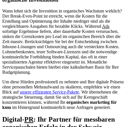
Wann lohnt sich die Investition in organisches Wachstum wirklich?
Der Break-Even-Point ist erreicht, wenn die Kosten für die
Erstellung und Optimierung der Inhalte niedriger sind als die
vergleichbaren Ausgaben für bezahlte Klicks. Während
Ads
sofortige Ergebnisse liefern, aber dauerhafte Kosten verursachen,
sinken die Grenzkosten pro Lead im organischen Bereich über die
Zeit massiv. Berücksichtigen Sie bei der Entscheidung zwischen
Inhouse-Lösungen und Outsourcing auch die versteckten Kosten.
Lohnnebenkosten, teure Software-Lizenzen und die notwendige
kontinuierliche Fortbildung binden Kapital, das oft in einer
spezialisierten Agentur effektiver eingesetzt ist. Monatliche
Servicepauschalen bieten hierbei eine kalkulierbare Basis für Ihre
Budgetplanung.
Um diese Hürden professionell zu nehmen und Ihre digitale Präsenz
ohne personellen Mehraufwand zu skalieren, empfehlen wir einen
Blick auf
unsere effizienten Service-Pakete
. Wir übernehmen die
strategische Steuerung, damit Sie sich auf Ihr Kerngeschäft
konzentrieren können, während Ihr
organisches marketing für
kmu
im Hintergrund kontinuierlich neue Anfragen generiert.
Digital-
PR
: Ihr Partner für messbaren
organischen Erfolg in der Schweiz