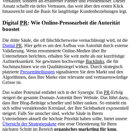
Verkäufer, sondern als erfahrener Partner und Problemlöser. Dieser
Ansatz schafft ein tiefes Vertrauen, das weit über den ersten Klick
hinausreicht und die Basis für langfristige Kundenbeziehungen legt.
Digital
PR
: Wie Online-Pressearbeit die Autorität
boostet
Die dritte Säule, die oft fälschlicherweise vernachlässigt wird, ist die
Digital
PR
. Hier geht es um den Aufbau von Autorität durch externe
Validierung. Wenn renommierte Online-Medien über Ihr
Unternehmen berichten, erhalten Sie weit mehr als nur kurzfristige
Aufmerksamkeit. Sie gewinnen hochwertige
Backlinks
, die für
Suchmaschinen wie ein Qualitätssiegel wirken. Durch strategisch
platzierte
Pressemitteilungen
signalisieren Sie dem Markt und den
Algorithmen, dass Ihre Marke eine relevante und vertrauenswürdige
Grösse ist.
Das wahre Potenzial entfaltet sich in der Synergie. Ein
PR
-Erfolg
steigert die gesamte Domain-Autorität Ihrer Website. Das führt dazu,
dass Ihre Blog-Beiträge schneller und höher ranken. So entsteht ein
sich selbst verstärkender Kreislauf, der Ihre Sichtbarkeit exponentiell
steigert. Falls Sie unsicher sind, welche Säule in Ihrem
Unternehmen aktuell die höchste Priorität haben sollte, bietet unsere
Übersicht der Strategiepakete
eine erste Orientierung für Ihren
nächsten Schritt im Bereich
organisches marketing für kmu
.