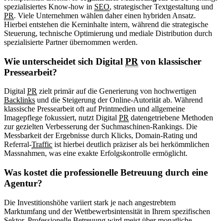
spezialisiertes Know-how in
SEO
, strategischer Textgestaltung und
PR
. Viele Unternehmen wählen daher einen hybriden Ansatz.
Hierbei entstehen die Kerninhalte intern, während die strategische
Steuerung, technische Optimierung und mediale Distribution durch
spezialisierte Partner übernommen werden.
Wie unterscheidet sich Digital
PR
von klassischer
Pressearbeit?
Digital
PR
zielt primär auf die Generierung von hochwertigen
Backlinks
und die Steigerung der Online-Autorität ab. Während
klassische Pressearbeit oft auf Printmedien und allgemeine
Imagepflege fokussiert, nutzt Digital
PR
datengetriebene Methoden
zur gezielten Verbesserung der Suchmaschinen-Rankings. Die
Messbarkeit der Ergebnisse durch Klicks, Domain-Rating und
Referral-
Traffic
ist hierbei deutlich präziser als bei herkömmlichen
Massnahmen, was eine exakte Erfolgskontrolle ermöglicht.
Was kostet die professionelle Betreuung durch eine
Agentur?
Die Investitionshöhe variiert stark je nach angestrebtem
Marktumfang und der Wettbewerbsintensität in Ihrem spezifischen
Sektor. Professionelle Betreuung wird meist über monatliche