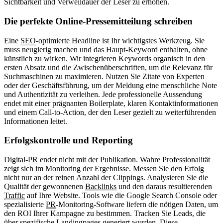
Sichtbarkeit und Verweildauer der Leser zu erhöhen.
Die perfekte Online-Pressemitteilung schreiben
Eine
SEO
-optimierte Headline ist Ihr wichtigstes Werkzeug. Sie
muss neugierig machen und das Haupt-Keyword enthalten, ohne
künstlich zu wirken. Wir integrieren Keywords organisch in den
ersten Absatz und die Zwischenüberschriften, um die Relevanz für
Suchmaschinen zu maximieren. Nutzen Sie Zitate von Experten
oder der Geschäftsführung, um der Meldung eine menschliche Note
und Authentizität zu verleihen. Jede professionelle Aussendung
endet mit einer prägnanten Boilerplate, klaren Kontaktinformationen
und einem Call-to-Action, der den Leser gezielt zu weiterführenden
Informationen leitet.
Erfolgskontrolle und Reporting
Digital-
PR
endet nicht mit der Publikation. Wahre Professionalität
zeigt sich im Monitoring der Ergebnisse. Messen Sie den Erfolg
nicht nur an der reinen Anzahl der Clippings. Analysieren Sie die
Qualität der gewonnenen
Backlinks
und den daraus resultierenden
Traffic
auf Ihre Website. Tools wie die Google Search Console oder
spezialisierte
PR
-Monitoring-Software liefern die nötigen Daten, um
den ROI Ihrer Kampagne zu bestimmen. Tracken Sie Leads, die
über spezifische Landingpages generiert wurden. Diese