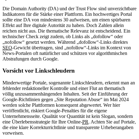
Die Domain Authority (DA) und der Trust Flow sind unverzichtbare
Indikatoren für die Stärke einer Plattform. Ein hochwertiges Portal
sollte eine DA von mindestens 30 aufweisen, um einen spürbaren
Effekt auf Ihre digitale Autorität zu haben. Doch Zahlen allein
reichen nicht aus. Die thematische Relevanz ist entscheidend. Ein
technischer Check zeigt zudem, ob Links als „dofollow“ oder
„nofollow“ gesetzt werden. Während „dofollow“-Links direktes
SEO
-Gewicht übertragen, sind „nofollow“-Links im Kontext von
News-Portalen oft natürlicher und schützen vor algorithmischen
Abstrafungen durch Google.
Vorsicht vor Linkschleudern
Minderwertige Portale, sogenannte Linkschleudern, erkennt man an
fehlender redaktioneller Kontrolle und einer Flut an thematisch
völlig unzusammenhängenden Inhalten. Seit der Einführung der
Google-Richtlinien gegen „Site Reputation Abuse“ im Mai 2024
werden solche Plattformen konsequent abgewertet. Wer hier
veröffentlicht, riskiert Google-Penalties für die eigene
Unternehmensseite. Qualität vor Quantität ist kein Slogan, sondern
eine Überlebensstrategie für Ihre Online-
PR
. Achten Sie auf Portale,
die eine klare Korrekturrichtlinie und transparente Urheberangaben
vorweisen.