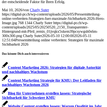
der entscheidende Faktor für Ihren Erfolg.
Mai 10, 2026
/
von
Charly Suter
https://digital-pr.ch/wp-content/uploads/2026/05/Pressemitteilung-
online-verbreiten-Strategien-fuer-maximale-Sichtbarkeit-2026-Hero-
Image.jpg
768
1344
Charly Suter
https://digital-pr.ch/wp-
content/uploads/2025/05/20250520_2150_Transparenter-
Hintergrund-mit-Pfeil_remix_01jvqkx5xkem39pcsywgsh0s6m-
300x300.png
Charly Suter
2026-05-10 12:00:00
2026-05-11
12:51:04
Pressemitteilung online verbreiten: Strategien für maximale
Sichtbarkeit 2026
Das könnte Dich auch interessieren
Content Marketing 2026: Strategien für digitale Autorität
und nachhaltiges Wachstum
Content Marketing Strategie für KMU: Der Leitfaden für
nachhaltiges Wachstum 2026
Blog für Unternehmen erstellen lassen: Strategische
Sichtbarkeit für Schweizer KMU
Website Content erstellen lassen: Warum Qualität im Jahr