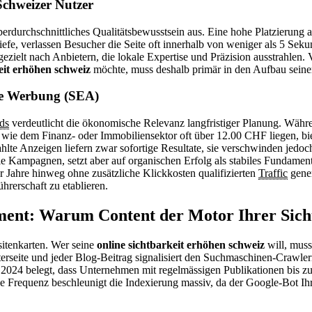
chweizer Nutzer
erdurchschnittliches Qualitätsbewusstsein aus. Eine hohe Platzierung a
Tiefe, verlassen Besucher die Seite oft innerhalb von weniger als 5 Seku
zielt nach Anbietern, die lokale Expertise und Präzision ausstrahlen. 
eit erhöhen schweiz
möchte, muss deshalb primär in den Aufbau seiner 
lte Werbung (SEA)
ds
verdeutlicht die ökonomische Relevanz langfristiger Planung. Währ
ie dem Finanz- oder Immobiliensektor oft über 12.00 CHF liegen, bie
lte Anzeigen liefern zwar sofortige Resultate, sie verschwinden jedoch
lle Kampagnen, setzt aber auf organischen Erfolg als stabiles Fundamen
ber Jahre hinweg ohne zusätzliche Klickkosten qualifizierten
Traffic
gene
ührerschaft zu etablieren.
ent: Warum Content der Motor Ihrer Sicht
sitenkarten. Wer seine
online sichtbarkeit erhöhen schweiz
will, muss
rseite und jeder Blog-Beitrag signalisiert den Suchmaschinen-Crawlern:
2024 belegt, dass Unternehmen mit regelmässigen Publikationen bis z
se Frequenz beschleunigt die Indexierung massiv, da der Google-Bot Ihre