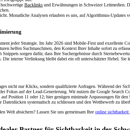
 hochwertige
Backlinks
und Erwähnungen in Schweizer Leitmedien. Dies
chen.
cht. Monatliche Analysen erlauben es uns, auf Algorithmus-Updates vo
timierung
dament jeder Strategie. Im Jahr 2026 sind Mobile-First und exzellente 
en helfen Suchmaschinen, den Kontext Ihrer Inhalte sofort zu erfassen
ich Snippets sorgen dafür, dass Ihre Suchergebnisse durch Sternebewert
 Die interne Verlinkung bleibt dabei ein oft unterschätzter Hebel. Sie le
nicht nur Klicks, sondern qualifizierte Anfragen. Während der Sichtb
gt der Fokus auf der Lead-Generierung. Wir nutzen die Google Search 
en auf Position 11 oder 12; hier genügen minimale Anpassungen für den S
se Datenlücken systematisch zu schliessen und den Wettbewerb zu über
talen Welt absichern? Lassen Sie uns gemeinsam Ihre
online sichtbarkei
idealer Partner für Sichtbarkeit in der Schwe