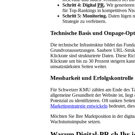
Schritt 4: Digital
PR
.
Wir generieren
für Top-Rankings in kompetitiven Nis
Schritt 5: Monitoring.
Daten lügen ni
Strategie zu verfeinern.
Technische Basis und Onpage-Op
Die technische Infrastruktur bildet das Fun
Grundvoraussetzungen. Saubere URL-Struktur
Klickrate sind strukturierte Daten. Diese R
Klickrate um bis zu 30 Prozent steigern kann.
umsatzstärksten Seiten weiter.
Messbarkeit und Erfolgskontrolle
Für Schweizer KMU zählen am Ende des Tages 
allgemeine Gesundheit der Website ist, lie
Potenzial zu identifizieren. Oft ranken Seit
Marketingstrategie entwickeln
bedeutet, die
Möchten Sie Ihre Marktposition in der digi
Wachstumsimpulse setzen.
Warum Digital-
PR
.ch Ihr 