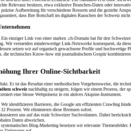
echte Relevanz besitzen, etwa exklusive Branchen-Daten oder innovativ
präzise Aufbereitung für verschiedene Ressorts und die gezielte Anspr
arantiert, dass Ihre Botschaft im digitalen Rauschen der Schweiz nicht
 Unternehmen
o. Ein einziger Link von einer starken .ch-Domain hat für den Schweiz
zug. Wir vermeiden minderwertige Link-Netzwerke konsequent, da dies
tdessen setzen wir auf organisch gewachsene Profile und hochwertige Pl
n, die technisches Know-how mit journalistischem Gespür kombinieren
höhung Ihrer Online-Sichtbarkeit
dukt. Er ist das Resultat einer methodischen Vorgehensweise, die techn
rhöhen schweiz
nachhaltig zu steigern, folgen wir einem Prozess, der s
formiert eine blosse Webpräsenz in ein aktives Akquise-Instrument.
Wir identifizieren Barrieren, die Google am effizienten Crawling hin
 32 Prozent. Wir eliminieren diese Bremsen sofort.
kussieren uns auf das reale Schweizer Suchvolumen. Dabei berücksich
lobalen Daten abweichen.
systematisches Blog-Marketing besetzen wir relevante Themenfelder. Ko
er Zielgruppe auf.