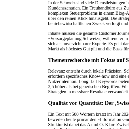
In der Schweiz sind viele Dienstleistungen ho
Kundenszenarien. Ein Treuhandbüro aus Zug 
komplexen Steuerproblems in einem Blog-Art
über den reinen Klick hinausgeht. Die strat
betriebswirtschaftlichen Zweck verfolgt und n
Inhalte müssen die gesamte Customer Journe
«Vorsorgeplanung Schweiz», während er in de
sich als unverzichtbarer Experte. Es geht da
Markt als höchstes Gut gilt und die Basis für
Themenrecherche mit Fokus auf S
Relevanz entsteht durch lokale Präzision. 
erfordern spezifisches Know-how und eine e
Nutzerintention. Long-Tail-Keywords bieten 
2,5 höher als bei generischen Begriffen. F
Strategien in messbare Resultate verwandelt.
Qualität vor Quantität: Der ‚Swis
Ein Text mit 500 Wörtern kratzt im Jahr 20
bewerten heute primär den «Information Gain
Struktur ist dabei das A und O. Klare Zwisc