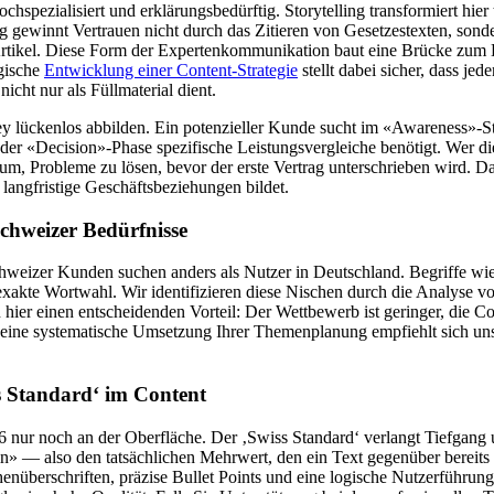
chspezialisiert und erklärungsbedürftig. Storytelling transformiert hier
gewinnt Vertrauen nicht durch das Zitieren von Gesetzestexten, sond
ikel. Diese Form der Expertenkommunikation baut eine Brücke zum Kun
egische
Entwicklung einer Content-Strategie
stellt dabei sicher, dass jed
icht nur als Füllmaterial dient.
y lückenlos abbilden. Ein potenzieller Kunde sucht im «Awareness»-S
r «Decision»-Phase spezifische Leistungsvergleiche benötigt. Wer dies
rum, Probleme zu lösen, bevor der erste Vertrag unterschrieben wird. Da
 langfristige Geschäftsbeziehungen bildet.
chweizer Bedürfnisse
Schweizer Kunden suchen anders als Nutzer in Deutschland. Begriffe wi
xakte Wortwahl. Wir identifizieren diese Nischen durch die Analyse 
hier einen entscheidenden Vorteil: Der Wettbewerb ist geringer, die 
ür eine systematische Umsetzung Ihrer Themenplanung empfiehlt sich un
s Standard‘ im Content
26 nur noch an der Oberfläche. Der ‚Swiss Standard‘ verlangt Tiefgang
» — also den tatsächlichen Mehrwert, den ein Text gegenüber bereits e
henüberschriften, präzise Bullet Points und eine logische Nutzerführun