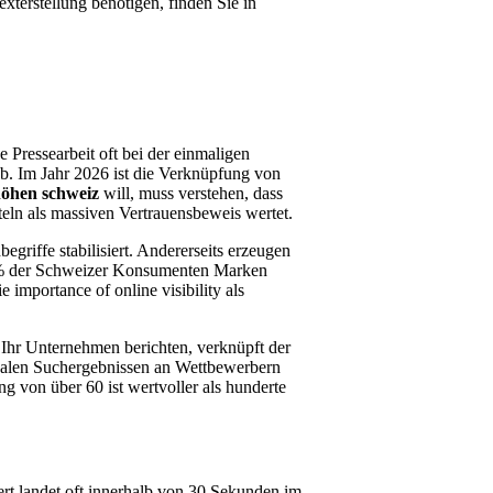
exterstellung benötigen, finden Sie in
 Pressearbeit oft bei der einmaligen
 ab. Im Jahr 2026 ist die Verknüpfung von
rhöhen schweiz
will, muss verstehen, dass
ln als massiven Vertrauensbeweis wertet.
egriffe stabilisiert. Andererseits erzeugen
68% der Schweizer Konsumenten Marken
importance of online visibility als
 Ihr Unternehmen berichten, verknüpft der
okalen Suchergebnissen an Wettbewerbern
g von über 60 ist wertvoller als hunderte
rt landet oft innerhalb von 30 Sekunden im