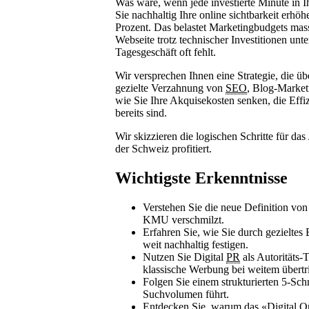
Was wäre, wenn jede investierte Minute in 
Sie nachhaltig Ihre online sichtbarkeit erh
Prozent. Das belastet Marketingbudgets massi
Webseite trotz technischer Investitionen unt
Tagesgeschäft oft fehlt.
Wir versprechen Ihnen eine Strategie, die üb
gezielte Verzahnung von
SEO
, Blog-Market
wie Sie Ihre Akquisekosten senken, die Eff
bereits sind.
Wir skizzieren die logischen Schritte für d
der Schweiz profitiert.
Wichtigste Erkenntnisse
Verstehen Sie die neue Definition von
KMU verschmilzt.
Erfahren Sie, wie Sie durch gezieltes
weit nachhaltig festigen.
Nutzen Sie Digital
PR
als Autoritäts
klassische Werbung bei weitem übertri
Folgen Sie einem strukturierten 5-Sch
Suchvolumen führt.
Entdecken Sie, warum das «Digital 