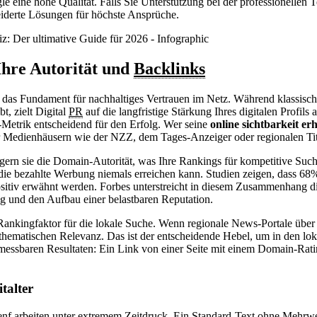
le eine hohe Qualität. Falls Sie Unterstützung bei der professionellen T
derte Lösungen für höchste Ansprüche.
Ihre Autorität und
Backlinks
n das Fundament für nachhaltiges Vertrauen im Netz. Während klassische
t, zielt Digital
PR
auf die langfristige Stärkung Ihres digitalen Profils
-Metrik entscheidend für den Erfolg. Wer seine
online sichtbarkeit e
 Medienhäusern wie der NZZ, dem Tages-Anzeiger oder regionalen Tite
igern sie die Domain-Autorität, was Ihre Rankings für kompetitive Suchb
die bezahlte Werbung niemals erreichen kann. Studien zeigen, dass 
tiv erwähnt werden. Forbes unterstreicht in diesem Zusammenhang die 
olg und den Aufbau einer belastbaren Reputation.
r Rankingfaktor für die lokale Suche. Wenn regionale News-Portale über
 thematischen Relevanz. Das ist der entscheidende Hebel, um in den l
 messbaren Resultaten: Ein Link von einer Seite mit einem Domain-Ratin
talter
nf arbeiten unter extremem Zeitdruck. Ein Standard-Text ohne Mehrwe