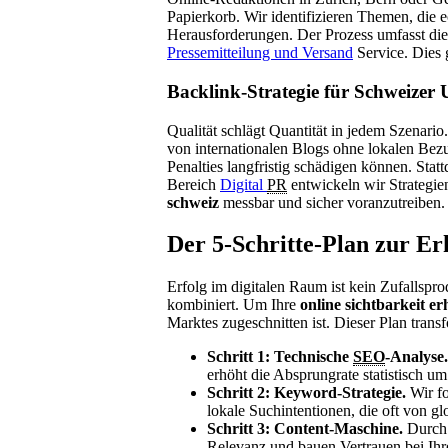
Papierkorb. Wir identifizieren Themen, die 
Herausforderungen. Der Prozess umfasst die 
Pressemitteilung und Versand
Service. Dies g
Backlink-Strategie für Schweizer
Qualität schlägt Quantität in jedem Szenari
von internationalen Blogs ohne lokalen Be
Penalties langfristig schädigen können. Stat
Bereich
Digital
PR
entwickeln wir Strategie
schweiz
messbar und sicher voranzutreiben.
Der 5-Schritte-Plan zur Er
Erfolg im digitalen Raum ist kein Zufallspro
kombiniert. Um Ihre
online sichtbarkeit e
Marktes zugeschnitten ist. Dieser Plan trans
Schritt 1: Technische
SEO
-Analyse.
erhöht die Absprungrate statistisch um
Schritt 2: Keyword-Strategie.
Wir fo
lokale Suchintentionen, die oft von g
Schritt 3: Content-Maschine.
Durch 
Relevanz und bauen Vertrauen bei Ihr