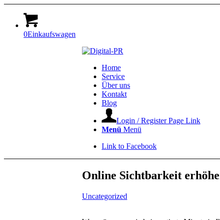
0
Einkaufswagen
Home
Service
Über uns
Kontakt
Blog
Login / Register Page Link
Menü
Menü
Link to Facebook
Online Sichtbarkeit erhöhe
Uncategorized