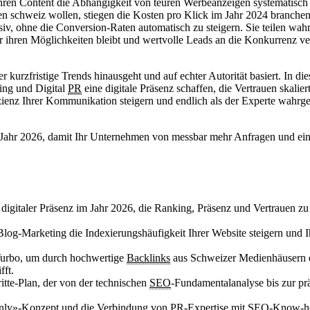
Ihren Content die Abhängigkeit von teuren Werbeanzeigen systematisch
öhen schweiz wollen, stiegen die Kosten pro Klick im Jahr 2024 branche
v, ohne die Conversion-Raten automatisch zu steigern. Sie teilen wahrs
er ihren Möglichkeiten bleibt und wertvolle Leads an die Konkurrenz ver
er kurzfristige Trends hinausgeht und auf echter Autorität basiert. In d
ing und Digital
PR
eine digitale Präsenz schaffen, die Vertrauen skali
izienz Ihrer Kommunikation steigern und endlich als der Experte wahr
as Jahr 2026, damit Ihr Unternehmen von messbar mehr Anfragen und ein
 digitaler Präsenz im Jahr 2026, die Ranking, Präsenz und Vertrauen zu
 Blog-Marketing die Indexierungshäufigkeit Ihrer Website steigern und 
-Turbo, um durch hochwertige
Backlinks
aus Schweizer Medienhäusern ei
fft.
ritte-Plan, der von der technischen
SEO
-Fundamentalanalyse bis zur pr
Only»-Konzept und die Verbindung von
PR
-Expertise mit
SEO
-Know-ho