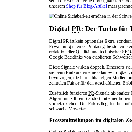
senkt die Absprungrate und signalisiert Goog
unserem
Shop für Blog-Artikel
massgeschnei
Digital
PR
: Der Turbo für 
Digital
PR
ist kein optionales Extra, sonder
Erwähnung in einer Printausgabe stehen bleib
redaktioneller Qualität und technischer
SEO
Google
Backlinks
von etablierten Schweizer
Diese Signale wirken doppelt. Einerseits ste
sie beim Endkunden eine Glaubwürdigkeit, 
bevorzugen, die in unabhängigen Medien posi
zentralen Faktor für den geschäftlichen Erf
Zusätzlich fungieren
PR
-Signale als starke
Algorithmus Ihren Standort mit einer hohen
vorbeizuziehen. Der Fokus liegt hierbei auf
schwache Verweise.
Pressemitteilungen im digitalen Zei
Online-Redaktionen in Zürich, Bern oder Ge