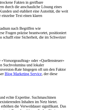
 trockene Fakten in greifbare
ern durch die anschauliche Lösung eines
den und etabliert eine Autorität, die weit
er einzelne Text einen klaren
tadium nach Begriffen wie
e Fragen präzise beantwortet, positioniert
s schafft eine Sicherheit, die im Schweizer
e «Vorsorgeauftrag» oder «Quellensteuer»
von Suchvolumina und lokaler
Conversion-Rate hingegen oft um den Faktor
ser
Blog Marketing Service
, der diese
 und echte Expertise. Suchmaschinen
xistierenden Inhalten im Netz bietet.
g erhöhen die Verweildauer signifikant. Das