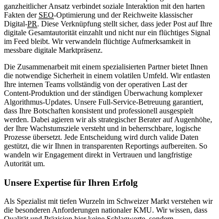
ganzheitlicher Ansatz verbindet soziale Interaktion mit den harten
Fakten der
SEO
-Optimierung und der Reichweite klassischer
Digital-
PR
. Diese Verknüpfung stellt sicher, dass jeder Post auf Ihre
digitale Gesamtautorität einzahlt und nicht nur ein flüchtiges Signal
im Feed bleibt. Wir verwandeln flüchtige Aufmerksamkeit in
messbare digitale Marktpräsenz.
Die Zusammenarbeit mit einem spezialisierten Partner bietet Ihnen
die notwendige Sicherheit in einem volatilen Umfeld. Wir entlasten
Ihre internen Teams vollständig von der operativen Last der
Content-Produktion und der ständigen Überwachung komplexer
Algorithmus-Updates. Unsere Full-Service-Betreuung garantiert,
dass Ihre Botschaften konsistent und professionell ausgespielt
werden. Dabei agieren wir als strategischer Berater auf Augenhöhe,
der Ihre Wachstumsziele versteht und in beherrschbare, logische
Prozesse übersetzt. Jede Entscheidung wird durch valide Daten
gestützt, die wir Ihnen in transparenten Reportings aufbereiten. So
wandeln wir Engagement direkt in Vertrauen und langfristige
Autorität um.
Unsere Expertise für Ihren Erfolg
Als Spezialist mit tiefen Wurzeln im Schweizer Markt verstehen wir
die besonderen Anforderungen nationaler KMU. Wir wissen, dass
Qualität und Präzision hier keine Schlagworte, sondern