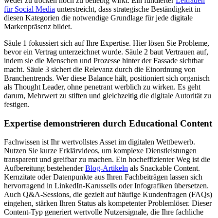
weder zu trocken noch zu beliebig wirkt. Ein fundierter
Leitfaden
für Social Media
unterstreicht, dass strategische Beständigkeit in
diesen Kategorien die notwendige Grundlage für jede digitale
Markenpräsenz bildet.
Säule 1 fokussiert sich auf Ihre Expertise. Hier lösen Sie Probleme,
bevor ein Vertrag unterzeichnet wurde. Säule 2 baut Vertrauen auf,
indem sie die Menschen und Prozesse hinter der Fassade sichtbar
macht. Säule 3 sichert die Relevanz durch die Einordnung von
Branchentrends. Wer diese Balance hält, positioniert sich organisch
als Thought Leader, ohne penetrant werblich zu wirken. Es geht
darum, Mehrwert zu stiften und gleichzeitig die digitale Autorität zu
festigen.
Expertise demonstrieren durch Educational Content
Fachwissen ist Ihr wertvollstes Asset im digitalen Wettbewerb.
Nutzen Sie kurze Erklärvideos, um komplexe Dienstleistungen
transparent und greifbar zu machen. Ein hocheffizienter Weg ist die
Aufbereitung bestehender
Blog-Artikeln
als Snackable Content.
Kernzitate oder Datenpunkte aus Ihren Fachbeiträgen lassen sich
hervorragend in LinkedIn-Karussells oder Infografiken übersetzen.
Auch Q&A-Sessions, die gezielt auf häufige Kundenfragen (FAQs)
eingehen, stärken Ihren Status als kompetenter Problemlöser. Dieser
Content-Typ generiert wertvolle Nutzersignale, die Ihre fachliche