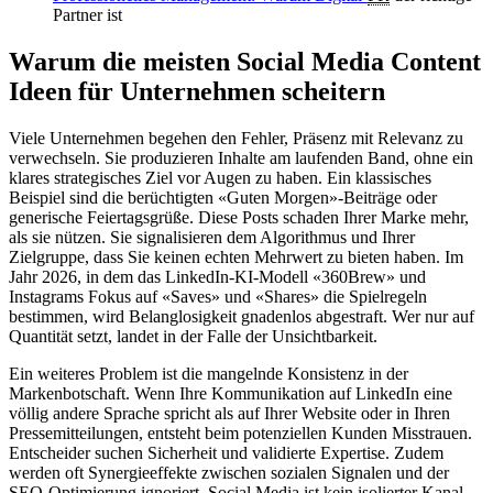
Partner ist
Warum die meisten Social Media Content
Ideen für Unternehmen scheitern
Viele Unternehmen begehen den Fehler, Präsenz mit Relevanz zu
verwechseln. Sie produzieren Inhalte am laufenden Band, ohne ein
klares strategisches Ziel vor Augen zu haben. Ein klassisches
Beispiel sind die berüchtigten «Guten Morgen»-Beiträge oder
generische Feiertagsgrüße. Diese Posts schaden Ihrer Marke mehr,
als sie nützen. Sie signalisieren dem Algorithmus und Ihrer
Zielgruppe, dass Sie keinen echten Mehrwert zu bieten haben. Im
Jahr 2026, in dem das LinkedIn-KI-Modell «360Brew» und
Instagrams Fokus auf «Saves» und «Shares» die Spielregeln
bestimmen, wird Belanglosigkeit gnadenlos abgestraft. Wer nur auf
Quantität setzt, landet in der Falle der Unsichtbarkeit.
Ein weiteres Problem ist die mangelnde Konsistenz in der
Markenbotschaft. Wenn Ihre Kommunikation auf LinkedIn eine
völlig andere Sprache spricht als auf Ihrer Website oder in Ihren
Pressemitteilungen, entsteht beim potenziellen Kunden Misstrauen.
Entscheider suchen Sicherheit und validierte Expertise. Zudem
werden oft Synergieeffekte zwischen sozialen Signalen und der
SEO
-Optimierung ignoriert. Social Media ist kein isolierter Kanal.