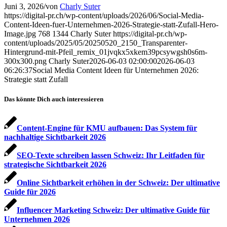
Juni 3, 2026
/
von
Charly Suter
https://digital-pr.ch/wp-content/uploads/2026/06/Social-Media-
Content-Ideen-fuer-Unternehmen-2026-Strategie-statt-Zufall-Hero-
Image.jpg
768
1344
Charly Suter
https://digital-pr.ch/wp-
content/uploads/2025/05/20250520_2150_Transparenter-
Hintergrund-mit-Pfeil_remix_01jvqkx5xkem39pcsywgsh0s6m-
300x300.png
Charly Suter
2026-06-03 02:00:00
2026-06-03
06:26:37
Social Media Content Ideen für Unternehmen 2026:
Strategie statt Zufall
Das könnte Dich auch interessieren
Content-Engine für KMU aufbauen: Das System für
nachhaltige Sichtbarkeit 2026
SEO-Texte schreiben lassen Schweiz: Ihr Leitfaden für
strategische Sichtbarkeit 2026
Online Sichtbarkeit erhöhen in der Schweiz: Der ultimative
Guide für 2026
Influencer Marketing Schweiz: Der ultimative Guide für
Unternehmen 2026