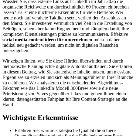
Wussten Sie, dass externe Links auf LinkedIn im Jahr 2026 die
organische Reichweite um durchschnittlich 60 Prozent einbrechen
lassen? Es ist eine nüchterne Erkenntnis für viele Betriebe: Wer
heute noch auf veraltete Taktiken setzt, verliert den Anschluss an
den Markt. Sie investieren vermutlich viel Zeit in die Erstellung von
Beiträgen, sehen aber kaum Engagement und kämpfen damit, Ihre
komplexen Dienstleistungen präzise zu kommunizieren. Effektive
social media content ideen für unternehmen
müssen daher
radikal neu gedacht werden, um nicht im digitalen Rauschen
unterzugehen.
Wir zeigen Ihnen, wie Sie diese Hürden überwinden und durch
methodische Planung echte digitale Autorität aufbauen. Sie erfahren
in diesem Beitrag, wie Sie strategische Inhalte nutzen, um messbare
Ergebnisse zu erzielen und sich als Meinungsführer in Ihrer Branche
zu etablieren. Wir analysieren die entscheidenden Algorithmus-
Faktoren wie das LinkedIn-Modell 360Brew sowie die neue
Priorisierung von Saves gegenüber Likes und geben Ihnen einen
klaren, datengestützten Fahrplan für Ihre Content-Strategie an die
Hand.
Wichtigste Erkenntnisse
Erfahren Sie, warum strategische Qualität die schiere
Quantität schlägt und wie Sie die Falle belangloser Posts