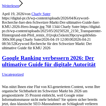
Weiterlesen
April 19, 2026
/
von
Charly Suter
https://digital-pr.ch/wp-content/uploads/2026/04/Keyword-
Recherche-fuer-den-Schweizer-Markt-Der-ultimative-Guide-fuer-
KMU-2026-Hero-Image.jpg
768
1344
Charly Suter
https://digital-
pr.ch/wp-content/uploads/2025/05/20250520_2150_Transparenter-
Hintergrund-mit-Pfeil_remix_01jvqkx5xkem39pcsywgsh0s6m-
300x300.png
Charly Suter
2026-04-19 12:00:00
2026-04-21
08:56:52
Keyword Recherche für den Schweizer Markt: Der
ultimative Guide für KMU 2026
Google Ranking verbessern 2026: Der
ultimative Guide für digitale Autorität
Uncategorized
Was nützt Ihnen eine Flut von KI-generiertem Content, wenn Ihre
organische Sichtbarkeit im Schweizer Markt bis 2026 um
prognostizierte 35 Prozent einbricht, weil Google reine
Informationsmasse nicht mehr belohnt? Sie spüren sicher bereits
jetzt, dass klassische SEO-Massnahmen an Schlagkraft verlieren