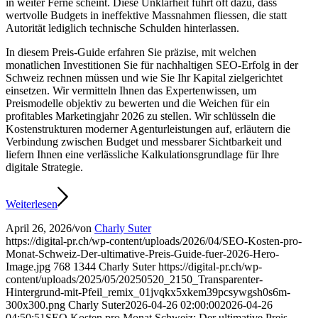
in weiter Ferne scheint. Diese Unklarheit führt oft dazu, dass
wertvolle Budgets in ineffektive Massnahmen fliessen, die statt
Autorität lediglich technische Schulden hinterlassen.
In diesem Preis-Guide erfahren Sie präzise, mit welchen
monatlichen Investitionen Sie für nachhaltigen SEO-Erfolg in der
Schweiz rechnen müssen und wie Sie Ihr Kapital zielgerichtet
einsetzen. Wir vermitteln Ihnen das Expertenwissen, um
Preismodelle objektiv zu bewerten und die Weichen für ein
profitables Marketingjahr 2026 zu stellen. Wir schlüsseln die
Kostenstrukturen moderner Agenturleistungen auf, erläutern die
Verbindung zwischen Budget und messbarer Sichtbarkeit und
liefern Ihnen eine verlässliche Kalkulationsgrundlage für Ihre
digitale Strategie.
Weiterlesen
April 26, 2026
/
von
Charly Suter
https://digital-pr.ch/wp-content/uploads/2026/04/SEO-Kosten-pro-
Monat-Schweiz-Der-ultimative-Preis-Guide-fuer-2026-Hero-
Image.jpg
768
1344
Charly Suter
https://digital-pr.ch/wp-
content/uploads/2025/05/20250520_2150_Transparenter-
Hintergrund-mit-Pfeil_remix_01jvqkx5xkem39pcsywgsh0s6m-
300x300.png
Charly Suter
2026-04-26 02:00:00
2026-04-26
04:50:51
SEO Kosten pro Monat Schweiz: Der ultimative Preis-