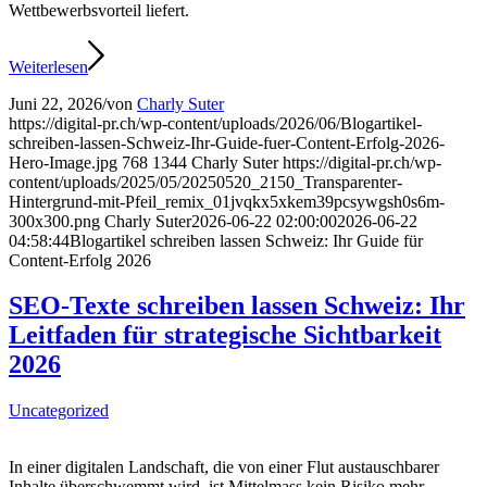
Wettbewerbsvorteil liefert.
Weiterlesen
Juni 22, 2026
/
von
Charly Suter
https://digital-pr.ch/wp-content/uploads/2026/06/Blogartikel-
schreiben-lassen-Schweiz-Ihr-Guide-fuer-Content-Erfolg-2026-
Hero-Image.jpg
768
1344
Charly Suter
https://digital-pr.ch/wp-
content/uploads/2025/05/20250520_2150_Transparenter-
Hintergrund-mit-Pfeil_remix_01jvqkx5xkem39pcsywgsh0s6m-
300x300.png
Charly Suter
2026-06-22 02:00:00
2026-06-22
04:58:44
Blogartikel schreiben lassen Schweiz: Ihr Guide für
Content-Erfolg 2026
SEO-Texte schreiben lassen Schweiz: Ihr
Leitfaden für strategische Sichtbarkeit
2026
Uncategorized
In einer digitalen Landschaft, die von einer Flut austauschbarer
Inhalte überschwemmt wird, ist Mittelmass kein Risiko mehr,