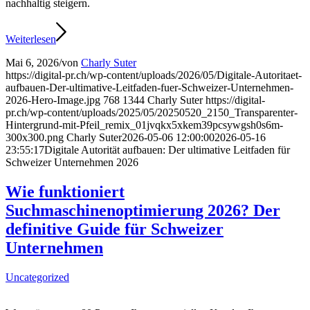
nachhaltig steigern.
Weiterlesen
Mai 6, 2026
/
von
Charly Suter
https://digital-pr.ch/wp-content/uploads/2026/05/Digitale-Autoritaet-
aufbauen-Der-ultimative-Leitfaden-fuer-Schweizer-Unternehmen-
2026-Hero-Image.jpg
768
1344
Charly Suter
https://digital-
pr.ch/wp-content/uploads/2025/05/20250520_2150_Transparenter-
Hintergrund-mit-Pfeil_remix_01jvqkx5xkem39pcsywgsh0s6m-
300x300.png
Charly Suter
2026-05-06 12:00:00
2026-05-16
23:55:17
Digitale Autorität aufbauen: Der ultimative Leitfaden für
Schweizer Unternehmen 2026
Wie funktioniert
Suchmaschinenoptimierung 2026? Der
definitive Guide für Schweizer
Unternehmen
Uncategorized