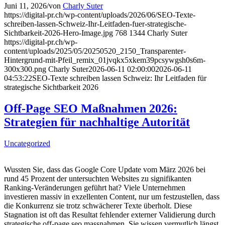
Juni 11, 2026
/
von
Charly Suter
https://digital-pr.ch/wp-content/uploads/2026/06/SEO-Texte-
schreiben-lassen-Schweiz-Ihr-Leitfaden-fuer-strategische-
Sichtbarkeit-2026-Hero-Image.jpg
768
1344
Charly Suter
https://digital-pr.ch/wp-
content/uploads/2025/05/20250520_2150_Transparenter-
Hintergrund-mit-Pfeil_remix_01jvqkx5xkem39pcsywgsh0s6m-
300x300.png
Charly Suter
2026-06-11 02:00:00
2026-06-11
04:53:22
SEO-Texte schreiben lassen Schweiz: Ihr Leitfaden für
strategische Sichtbarkeit 2026
Off-Page SEO Maßnahmen 2026:
Strategien für nachhaltige Autorität
Uncategorized
Wussten Sie, dass das Google Core Update vom März 2026 bei
rund 45 Prozent der untersuchten Websites zu signifikanten
Ranking-Veränderungen geführt hat? Viele Unternehmen
investieren massiv in exzellenten Content, nur um festzustellen, dass
die Konkurrenz sie trotz schwächerer Texte überholt. Diese
Stagnation ist oft das Resultat fehlender externer Validierung durch
strategische off-page seo massnahmen. Sie wissen vermutlich längst,