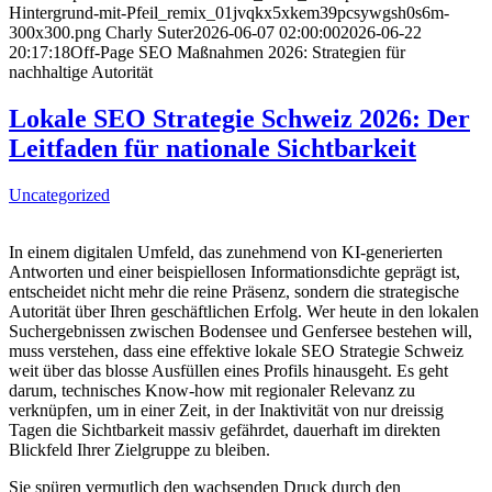
Hintergrund-mit-Pfeil_remix_01jvqkx5xkem39pcsywgsh0s6m-
300x300.png
Charly Suter
2026-06-07 02:00:00
2026-06-22
20:17:18
Off-Page SEO Maßnahmen 2026: Strategien für
nachhaltige Autorität
Lokale SEO Strategie Schweiz 2026: Der
Leitfaden für nationale Sichtbarkeit
Uncategorized
In einem digitalen Umfeld, das zunehmend von KI-generierten
Antworten und einer beispiellosen Informationsdichte geprägt ist,
entscheidet nicht mehr die reine Präsenz, sondern die strategische
Autorität über Ihren geschäftlichen Erfolg. Wer heute in den lokalen
Suchergebnissen zwischen Bodensee und Genfersee bestehen will,
muss verstehen, dass eine effektive lokale SEO Strategie Schweiz
weit über das blosse Ausfüllen eines Profils hinausgeht. Es geht
darum, technisches Know-how mit regionaler Relevanz zu
verknüpfen, um in einer Zeit, in der Inaktivität von nur dreissig
Tagen die Sichtbarkeit massiv gefährdet, dauerhaft im direkten
Blickfeld Ihrer Zielgruppe zu bleiben.
Sie spüren vermutlich den wachsenden Druck durch den