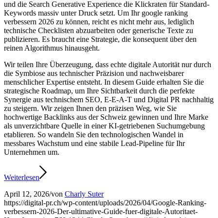
und die Search Generative Experience die Klickraten für Standard-
Keywords massiv unter Druck setzt. Um Ihr google ranking
verbessern 2026 zu können, reicht es nicht mehr aus, lediglich
technische Checklisten abzuarbeiten oder generische Texte zu
publizieren. Es braucht eine Strategie, die konsequent über den
reinen Algorithmus hinausgeht.
Wir teilen Ihre Überzeugung, dass echte digitale Autorität nur durch
die Symbiose aus technischer Präzision und nachweisbarer
menschlicher Expertise entsteht. In diesem Guide erhalten Sie die
strategische Roadmap, um Ihre Sichtbarkeit durch die perfekte
Synergie aus technischem SEO, E-E-A-T und Digital PR nachhaltig
zu steigern. Wir zeigen Ihnen den präzisen Weg, wie Sie
hochwertige Backlinks aus der Schweiz gewinnen und Ihre Marke
als unverzichtbare Quelle in einer KI-getriebenen Suchumgebung
etablieren. So wandeln Sie den technologischen Wandel in
messbares Wachstum und eine stabile Lead-Pipeline für Ihr
Unternehmen um.
Weiterlesen
April 12, 2026
/
von
Charly Suter
https://digital-pr.ch/wp-content/uploads/2026/04/Google-Ranking-
verbessern-2026-Der-ultimative-Guide-fuer-digitale-Autoritaet-