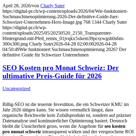
April 28, 2026
/
von
Charly Suter
https://digital-pr.ch/wp-content/uploads/2026/04/Wie-funktioniert-
Suchmaschinenoptimierung-2026-Der-definitive-Guide-fuer-
Schweizer-Unternehmen-Hero-Image.jpg
768
1344
Charly Suter
https://digital-pr.ch/wp-
content/uploads/2025/05/20250520_2150_Transparenter-
Hintergrund-mit-Pfeil_remix_01jvqkx5xkem39pcsywgsh0s6m-
300x300.png
Charly Suter
2026-04-28 02:00:00
2026-04-28
04:50:49
Wie funktioniert Suchmaschinenoptimierung 2026? Der
definitive Guide für Schweizer Unternehmen
SEO Kosten pro Monat Schweiz: Der
ultimative Preis-Guide für 2026
Uncategorized
Billig-SEO ist die teuerste Investition, die ein Schweizer KMU im
Jahr 2026 tätigen kann. Sie wissen vermutlich längst, dass
organische Reichweite kein Zufallsprodukt ist, sondern auf präziser
Datenanalyse und kontinuierlicher Optimierung basiert. Dennoch
bleibt die Unsicherheit gross, wenn die Angebote für
seo kosten
pro monat schweiz
intransparent wirken und der versprochene ROI