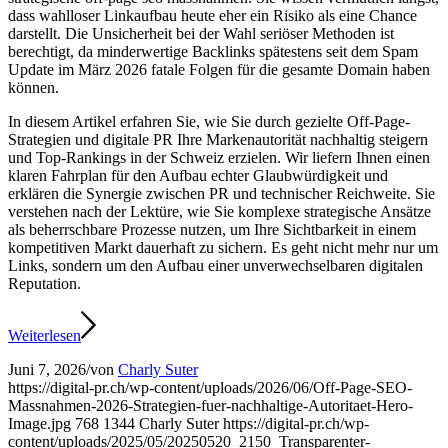
dass wahlloser Linkaufbau heute eher ein Risiko als eine Chance
darstellt. Die Unsicherheit bei der Wahl seriöser Methoden ist
berechtigt, da minderwertige Backlinks spätestens seit dem Spam
Update im März 2026 fatale Folgen für die gesamte Domain haben
können.
In diesem Artikel erfahren Sie, wie Sie durch gezielte Off-Page-
Strategien und digitale PR Ihre Markenautorität nachhaltig steigern
und Top-Rankings in der Schweiz erzielen. Wir liefern Ihnen einen
klaren Fahrplan für den Aufbau echter Glaubwürdigkeit und
erklären die Synergie zwischen PR und technischer Reichweite. Sie
verstehen nach der Lektüre, wie Sie komplexe strategische Ansätze
als beherrschbare Prozesse nutzen, um Ihre Sichtbarkeit in einem
kompetitiven Markt dauerhaft zu sichern. Es geht nicht mehr nur um
Links, sondern um den Aufbau einer unverwechselbaren digitalen
Reputation.
Weiterlesen
Juni 7, 2026
/
von
Charly Suter
https://digital-pr.ch/wp-content/uploads/2026/06/Off-Page-SEO-
Massnahmen-2026-Strategien-fuer-nachhaltige-Autoritaet-Hero-
Image.jpg
768
1344
Charly Suter
https://digital-pr.ch/wp-
content/uploads/2025/05/20250520_2150_Transparenter-