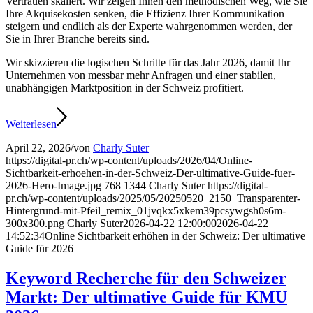
Vertrauen skaliert. Wir zeigen Ihnen den methodischen Weg, wie Sie
Ihre Akquisekosten senken, die Effizienz Ihrer Kommunikation
steigern und endlich als der Experte wahrgenommen werden, der
Sie in Ihrer Branche bereits sind.
Wir skizzieren die logischen Schritte für das Jahr 2026, damit Ihr
Unternehmen von messbar mehr Anfragen und einer stabilen,
unabhängigen Marktposition in der Schweiz profitiert.
Weiterlesen
April 22, 2026
/
von
Charly Suter
https://digital-pr.ch/wp-content/uploads/2026/04/Online-
Sichtbarkeit-erhoehen-in-der-Schweiz-Der-ultimative-Guide-fuer-
2026-Hero-Image.jpg
768
1344
Charly Suter
https://digital-
pr.ch/wp-content/uploads/2025/05/20250520_2150_Transparenter-
Hintergrund-mit-Pfeil_remix_01jvqkx5xkem39pcsywgsh0s6m-
300x300.png
Charly Suter
2026-04-22 12:00:00
2026-04-22
14:52:34
Online Sichtbarkeit erhöhen in der Schweiz: Der ultimative
Guide für 2026
Keyword Recherche für den Schweizer
Markt: Der ultimative Guide für KMU