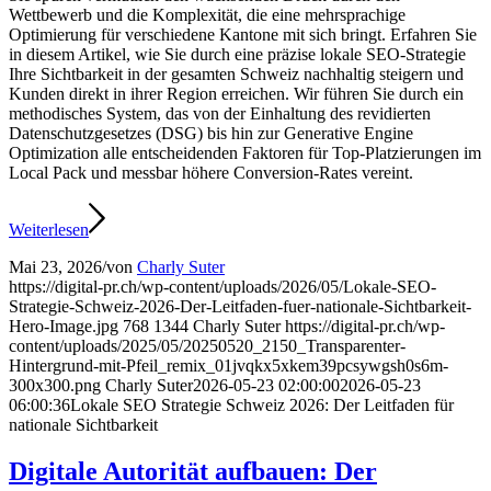
Wettbewerb und die Komplexität, die eine mehrsprachige
Optimierung für verschiedene Kantone mit sich bringt. Erfahren Sie
in diesem Artikel, wie Sie durch eine präzise lokale SEO-Strategie
Ihre Sichtbarkeit in der gesamten Schweiz nachhaltig steigern und
Kunden direkt in ihrer Region erreichen. Wir führen Sie durch ein
methodisches System, das von der Einhaltung des revidierten
Datenschutzgesetzes (DSG) bis hin zur Generative Engine
Optimization alle entscheidenden Faktoren für Top-Platzierungen im
Local Pack und messbar höhere Conversion-Rates vereint.
Weiterlesen
Mai 23, 2026
/
von
Charly Suter
https://digital-pr.ch/wp-content/uploads/2026/05/Lokale-SEO-
Strategie-Schweiz-2026-Der-Leitfaden-fuer-nationale-Sichtbarkeit-
Hero-Image.jpg
768
1344
Charly Suter
https://digital-pr.ch/wp-
content/uploads/2025/05/20250520_2150_Transparenter-
Hintergrund-mit-Pfeil_remix_01jvqkx5xkem39pcsywgsh0s6m-
300x300.png
Charly Suter
2026-05-23 02:00:00
2026-05-23
06:00:36
Lokale SEO Strategie Schweiz 2026: Der Leitfaden für
nationale Sichtbarkeit
Digitale Autorität aufbauen: Der